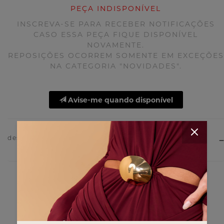
PEÇA INDISPONÍVEL
INSCREVA-SE PARA RECEBER NOTIFICAÇÕES
CASO ESSA PEÇA FIQUE DISPONÍVEL
NOVAMENTE.
REPOSIÇÕES OCORREM SOMENTE EM EXCEÇÕES
NA CATEGORIA "NOVIDADES".
Avise-me quando disponível
descrição do produto
você também deve gostar