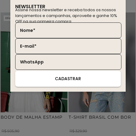
NEWSLETTER
Assine nossa newsletter e receba todos os nossos
lançamentos e campanhas, aproveite e ganhe 10%
BRASIL EDITION
WINTER SALE
20% OFF
30% OFF
OFF na sua primeira compra.
Nome*
E-mail*
WhatsApp
CADASTRAR
B
ODY DE MALHA ESTAMPA ONÇA COM TERMOCOLANTE
T
-SHIRT BRASIL COM BORDADO
R$ 505,90
R$ 329,90