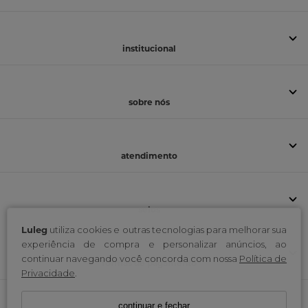
institucional
sobre nós
atendimento
selos
Luleg
utiliza cookies e outras tecnologias para melhorar sua
experiência de compra e personalizar anúncios, ao
continuar navegando você concorda com nossa
Política de
formas de pagamento
Privacidade
.
continuar e fechar