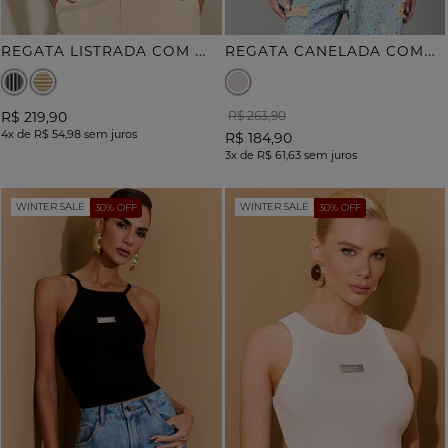
R
EGATA LISTRADA COM METAL CORAÇÃO
R
EGATA CANELADA COMPOSE
R$ 219,90
R$ 263,90
4x
de
R$ 54,98
sem juros
R$ 184,90
3x
de
R$ 61,63
sem juros
WINTER SALE
WINTER SALE
30% OFF
30% OFF