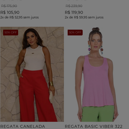
R$ 175,90
R$ 239,90
R$ 105,90
R$ 119,90
2x
de
R$ 52,95
sem juros
2x
de
R$ 59,95
sem juros
50% OFF
50% OFF
REGATA CANELADA
REGATA BASIC VIBER 322