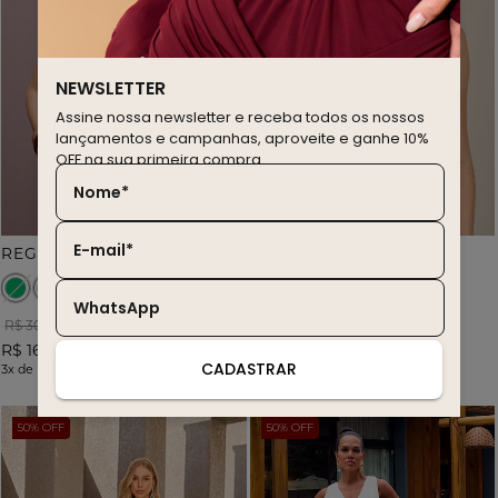
NEWSLETTER
Assine nossa newsletter e receba todos os nossos
lançamentos e campanhas, aproveite e ganhe 10%
OFF na sua primeira compra.
Nome*
E-mail*
R
EGATA CANELADA ALÇA DE METAL
REGATA LINHO PURO
WhatsApp
R$ 307,90
R$ 351,90
R$ 169,90
R$ 211,90
CADASTRAR
3x
de
R$ 56,63
sem juros
4x
de
R$ 52,98
sem juros
50% OFF
50% OFF