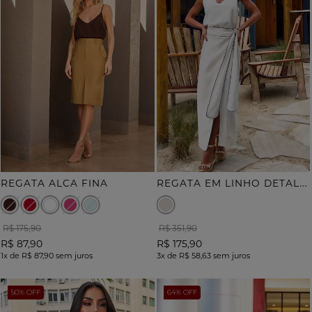
R
EGATA EM LINHO DETALHE VIVO
REGATA ALCA FINA
R$ 175,90
R$ 351,90
R$ 87,90
R$ 175,90
1x
de
R$ 87,90
sem juros
3x
de
R$ 58,63
sem juros
50% OFF
64% OFF