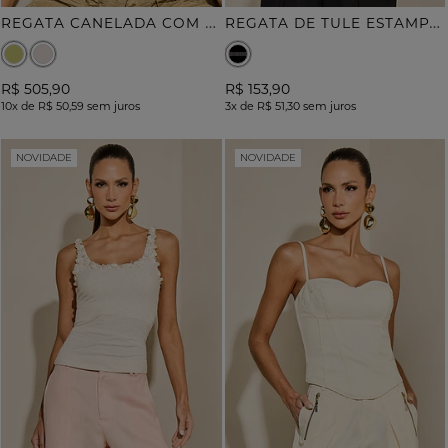
R
EGATA CANELADA COM BORDADO
R
EGATA DE TULE ESTAMPA HORIZONTE MONOCROMÁTICO
R$ 505,90
R$ 153,90
10x
de
R$ 50,59
sem juros
3x
de
R$ 51,30
sem juros
NOVIDADE
NOVIDADE