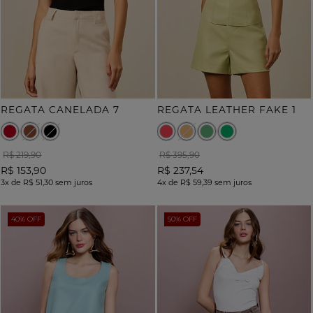
REGATA CANELADA 7
REGATA LEATHER FAKE 1
R$ 219,90
R$ 395,90
R$ 153,90
R$ 237,54
3x
de
R$ 51,30
sem juros
4x
de
R$ 59,39
sem juros
40% OFF
50% OFF