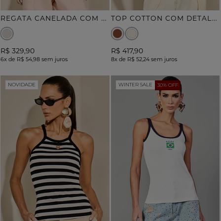
R
EGATA CANELADA COM BORDADO CONCHA
T
OP COTTON COM DETALHE ELASTEX
R$ 329,90
R$ 417,90
6x
de
R$ 54,98
sem juros
8x
de
R$ 52,24
sem juros
NOVIDADE
WINTER SALE
30% OFF