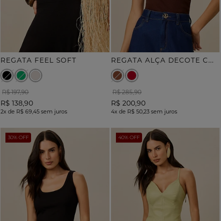
R
EGATA ALÇA DECOTE COM BORDADO
REGATA FEEL SOFT
R$ 197,90
R$ 285,90
R$ 138,90
R$ 200,90
2x
de
R$ 69,45
sem juros
4x
de
R$ 50,23
sem juros
30% OFF
40% OFF