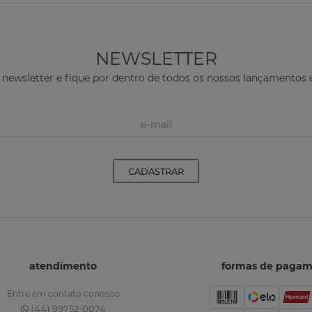
A t
ref
dif
NEWSLETTER
fac
 newsletter e fique por dentro de todos os nossos lançamento
oca
O c
Con
tex
CADASTRAR
aco
ofe
uma
bem
Co
atendimento
formas de paga
Par
Entre em contato conosco
(44) 99752-0074
sua