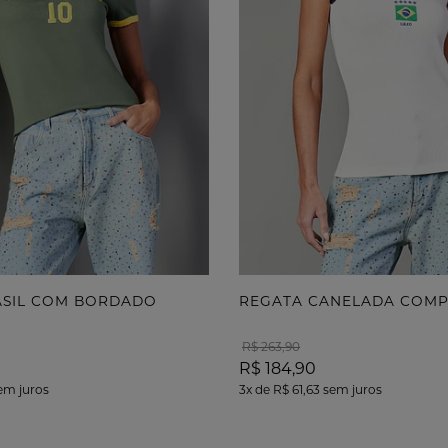
ace
oca
san
sca
val
Bo
O g
bor
peç
cri
RASIL COM BORDADO
REGATA CANELADA COM
tra
R$ 263,90
enr
R$ 184,90
do v
em juros
3x
de
R$ 61,63
sem juros
A s