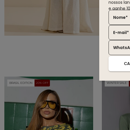
nossos la
e ganhe 1
Nome*
E-mail*
Whats
CA
BRASIL EDITION
20% OFF
WINTER SALE