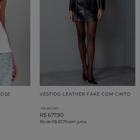
ssórios, calçados e sobreposições, de acordo com a
sião. Para um visual casual, aposte em tênis ou
dálias. Já para produções mais elegantes, escolha
rpins, bolsas sofisticadas e acessórios discretos que
orizem o look sem exageros.
rdados que enriquecem o visual
rande diferencial do vestido está nos detalhes
dados, que acrescentam charme e exclusividade à
a. Os acabamentos cuidadosamente trabalhados
am pontos de destaque que valorizam o design e
POSE
VESTIDO LEATHER FAKE COM CINTO
zem uma sensação de requinte. Os bordados
R$ 967,90
iquecem a composição sem comprometer a leveza
R$ 677,90
isual.
10x
de
R$ 67,79
sem juros
ofisticação da cor