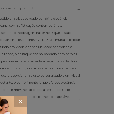
scrição do produto
estido em tricot bordado combina elegância
esanal com sofisticação contemporânea,
esentando modelagem halter neck que destaca
icadamente os ombros e valoriza a silhueta, o decote
fundo em V adiciona sensualidade controlada e
inilidade, o destaque fica no bordado com pérolas
 percorre estrategicamente a peça criando textura
uosa e brilho sutil, as costas abertas com amarração
nuca proporcionam ajuste personalizado e um visual
actante, o comprimento longo oferece elegância
mporal e movimento fluido, a textura do tricot
ante conforto absoluto e caimento impecável,
do perfeita para ocasiões especiais que exigem
sença marcante e refinamento exclusivo.