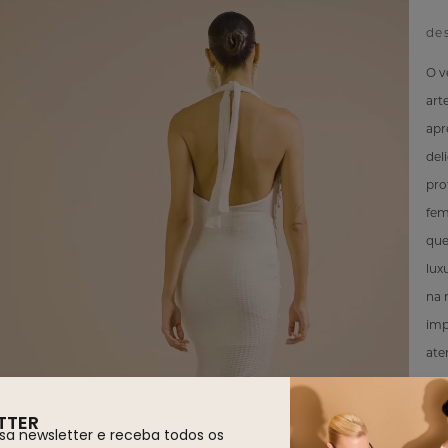
de
O v
art
apr
del
pro
fem
que
lux
na 
imp
ate
gar
sen
TTER
sa newsletter e receba todos os
pre