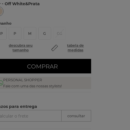
- Off White&Prata
r
manho
PP
P
M
G
GG
descubra seu
tabela de
tamanho
medidas
COMPRAR
PERSONAL SHOPPER
Fale com uma das nossas stylists!