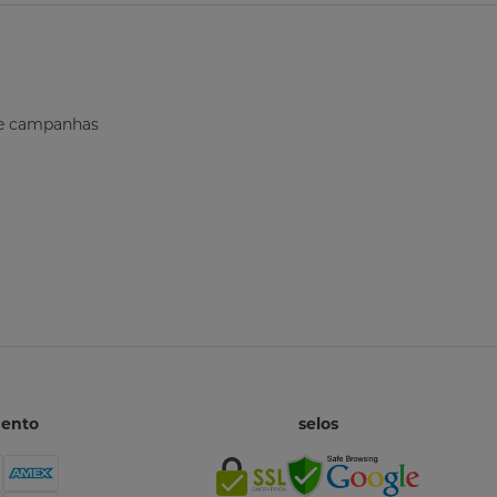
onalidade do vestido contribui para uma aparência
inada e versátil. Sua cor permite combinações com
erentes acessórios, calçados e sobreposições,
ilitando a criação de produções para diversas
s e campanhas
siões.
onforto e a beleza do tricot
feccionado em tricot, o vestido apresenta uma
tura agradável ao toque e um caimento que
mpanha o corpo com naturalidade. O tecido
rece conforto durante o uso, além de proporcionar
 aparência sofisticada graças ao seu acabamento
 estruturado.
mo escolher o tamanho ideal de vestido?
mento
selos
a escolher o tamanho ideal de vestido, compare
s medidas de busto, cintura e quadril com a tabela