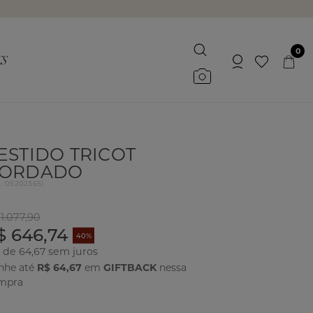
0
ESTIDO TRICOT
ORDADO
d.
05202365
)
1.077,90
$ 646,74
40%
x de 64,67
nhe até
R$ 64,67
em
GIFTBACK
nessa
mpra