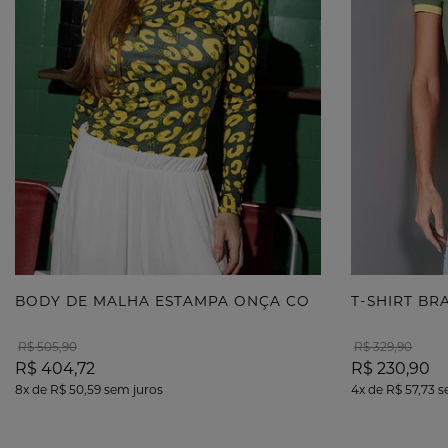
B
ODY DE MALHA ESTAMPA ONÇA COM TERMOCOLANTE
T-SHIRT B
R$ 505,90
R$ 329,90
R$ 404,72
R$ 230,90
8x
de
R$ 50,59
sem juros
4x
de
R$ 57,73
s