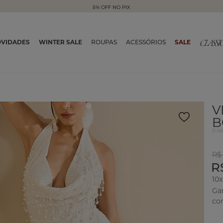
5% OFF NO PIX
VIDADES
WINTER SALE
ROUPAS
ACESSÓRIOS
SALE
V
B
(
Có
R$ 
R
10
Ga
co