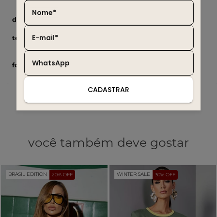
Nome*
drop
Cerrado
E-mail*
tecido
60% Poliéster 20% Algodão 10%
Viscose 10% Linho
WhatsApp
forro
100% Viscose
CADASTRAR
você também deve gostar
BRASIL EDITION
WINTER SALE
20% OFF
30% OFF