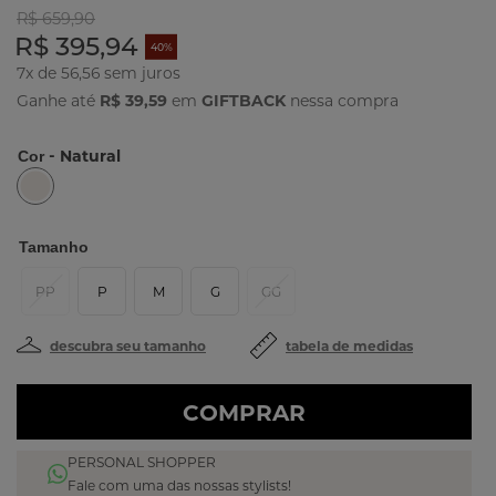
R$ 659,90
R$ 395,94
40%
7x de 56,56
Ganhe até
R$ 39,59
em
GIFTBACK
nessa compra
- Natural
Cor
Tamanho
PP
P
M
G
GG
descubra seu tamanho
tabela de medidas
COMPRAR
PERSONAL SHOPPER
Fale com uma das nossas stylists!