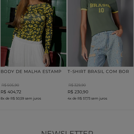
B
ODY DE MALHA ESTAMPA ONÇA COM TERMOCOLANTE
T
-SHIRT BRASIL COM BORDADO
R$ 505,90
R$ 329,90
R$ 404,72
R$ 230,90
8x
de
R$ 50,59
sem juros
4x
de
R$ 57,73
sem juros
NEWSLETTER