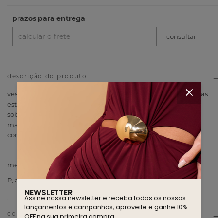
descrição do produto
vestido curto em tecido com bordado em relevo orgânico, alças
estruturadas com acabamento trançado, decote reto,
sobreposição tipo peplum curta na parte superior, cintura
marcada, saia reta, fechamento traseiro por zíper invisível,
comprimento curto, caimento estruturado.
medidas aproximadas da modelo
P, altura 1,76m, busto 82, cintura 64, quadril 92
NEWSLETTER
Assine nossa newsletter e receba todos os nossos
lançamentos e campanhas, aproveite e ganhe 10%
OFF na sua primeira compra.