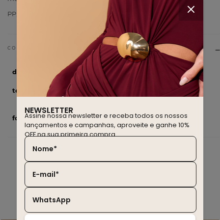
PP, altura 1,73m, busto 79, cintura 60, quadril 94
drop
Brown
tecido
100% Viscose recoberto com
poliuretano
NEWSLETTER
Assine nossa newsletter e receba todos os nossos
forro
Não tem
lançamentos e campanhas, aproveite e ganhe 10%
OFF na sua primeira compra.
Nome*
E-mail*
você também deve gostar
WhatsApp