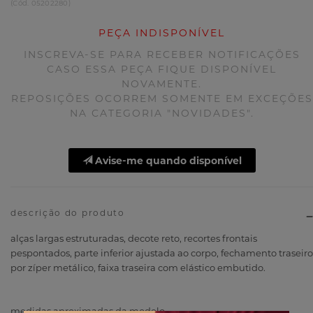
(
Cód.
05202280
)
PEÇA INDISPONÍVEL
INSCREVA-SE PARA RECEBER NOTIFICAÇÕES
CASO ESSA PEÇA FIQUE DISPONÍVEL
NOVAMENTE.
REPOSIÇÕES OCORREM SOMENTE EM EXCEÇÕES
NA CATEGORIA "NOVIDADES".
Avise-me quando disponível
descrição do produto
alças largas estruturadas, decote reto, recortes frontais
pespontados, parte inferior ajustada ao corpo, fechamento traseiro
por zíper metálico, faixa traseira com elástico embutido.
medidas aproximadas da modelo