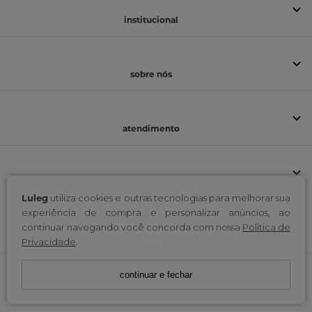
institucional
sobre nós
atendimento
selos
Luleg
utiliza cookies e outras tecnologias para melhorar sua
experiência de compra e personalizar anúncios, ao
continuar navegando você concorda com nossa
Política de
formas de pagamento
Privacidade
.
continuar e fechar
Luleg / CNPJ: 40.549.839/0002-89