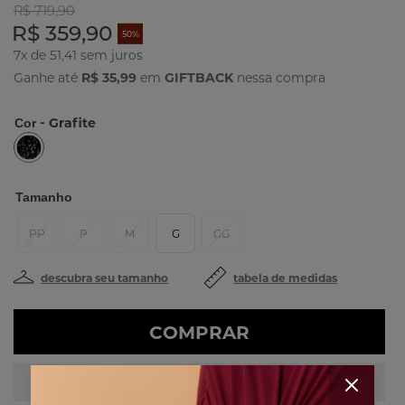
R$ 719,90
R$ 359,90
50%
7x de 51,41
Ganhe até
R$ 35,99
em
GIFTBACK
nessa compra
- Grafite
Cor
Tamanho
PP
P
M
G
GG
descubra seu tamanho
tabela de medidas
COMPRAR
PERSONAL SHOPPER
Fale com uma das nossas stylists!