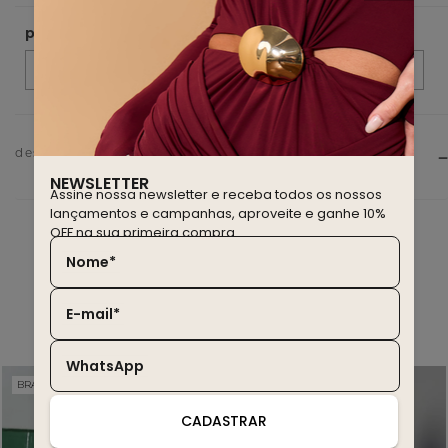
descrição do produto
NEWSLETTER
Assine nossa newsletter e receba todos os nossos
lançamentos e campanhas, aproveite e ganhe 10%
OFF na sua primeira compra.
Nome*
você também deve gostar
E-mail*
WhatsApp
BRASIL EDITION
WINTER SALE
20% OFF
30% OFF
CADASTRAR