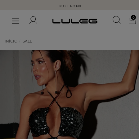
5% OFF NO PIX
0
INÍCIO
SALE