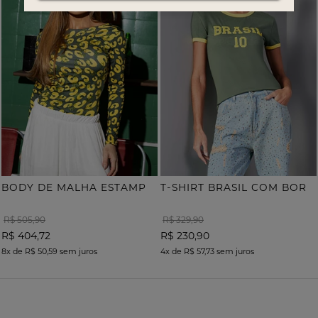
B
ODY DE MALHA ESTAMPA ONÇA COM TERMOCOLANTE
T
-SHIRT BRASIL COM BORDADO
R$ 505,90
R$ 329,90
R$ 404,72
R$ 230,90
8x
de
R$ 50,59
sem juros
4x
de
R$ 57,73
sem juros