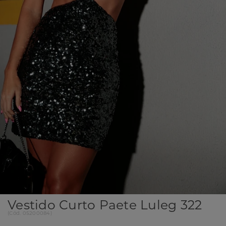
Vestido Curto Paete Luleg 322
(
Cód.
05200084
)