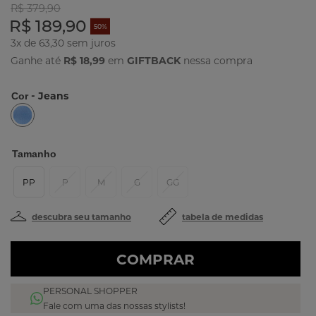
R$ 379,90
R$ 189,90
50%
3x de 63,30
Ganhe até
R$ 18,99
em
GIFTBACK
nessa compra
- Jeans
Cor
Tamanho
PP
P
M
G
GG
descubra seu tamanho
tabela de medidas
COMPRAR
PERSONAL SHOPPER
Fale com uma das nossas stylists!