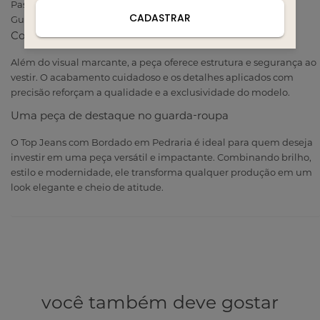
Passe em temperatura baixa, se necessário.
CADASTRAR
Guarde a peça em local seco e arejado.
Conforto e excelente acabamento
Além do visual marcante, a peça oferece estrutura e segurança ao
vestir. O acabamento cuidadoso e os detalhes aplicados com
precisão reforçam a qualidade e a exclusividade do modelo.
Uma peça de destaque no guarda-roupa
O Top Jeans com Bordado em Pedraria é ideal para quem deseja
investir em uma peça versátil e impactante. Combinando brilho,
estilo e modernidade, ele transforma qualquer produção em um
look elegante e cheio de atitude.
você também deve gostar