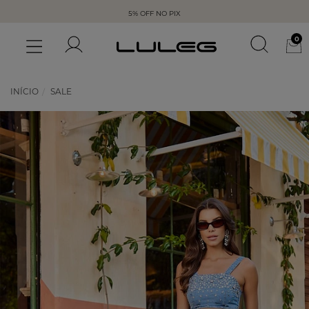
5% OFF NO PIX
0
INÍCIO
SALE