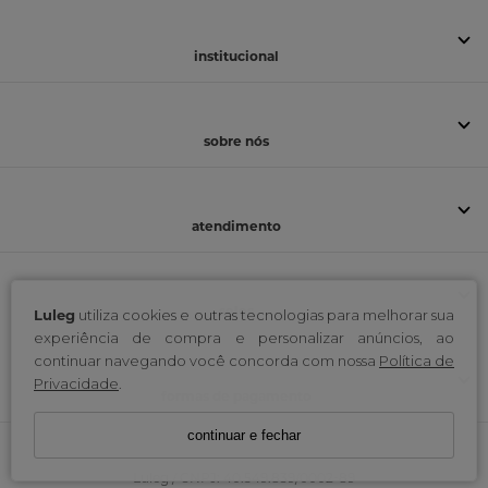
institucional
sobre nós
atendimento
selos
Luleg
utiliza cookies e outras tecnologias para melhorar sua
experiência de compra e personalizar anúncios, ao
continuar navegando você concorda com nossa
Política de
Privacidade
.
formas de pagamento
continuar e fechar
Luleg / CNPJ: 40.549.839/0002-89