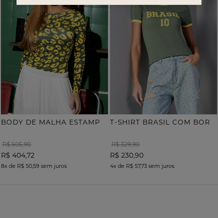
B
ODY DE MALHA ESTAMPA ONÇA COM TERMOCOLANTE
T
-SHIRT BRASIL COM BORDADO
R$ 505,90
R$ 329,90
R$ 404,72
R$ 230,90
8x
de
R$ 50,59
sem juros
4x
de
R$ 57,73
sem juros