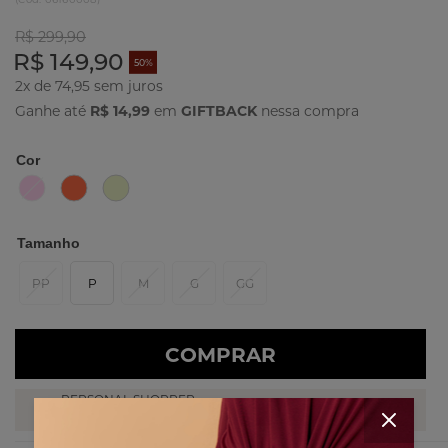
R$ 299,90
R$ 149,90
50%
2x de 74,95
Ganhe até
R$ 14,99
em
GIFTBACK
nessa compra
Cor
Tamanho
PP
P
M
G
GG
COMPRAR
PERSONAL SHOPPER
Fale com uma das nossas stylists!