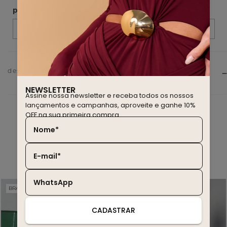
descrição do produto
NEWSLETTER
Assine nossa newsletter e receba todos os nossos
lançamentos e campanhas, aproveite e ganhe 10%
OFF na sua primeira compra.
Nome*
você também deve gostar
E-mail*
WhatsApp
BRASIL EDITION
WINTER SALE
20% OFF
30% OFF
CADASTRAR