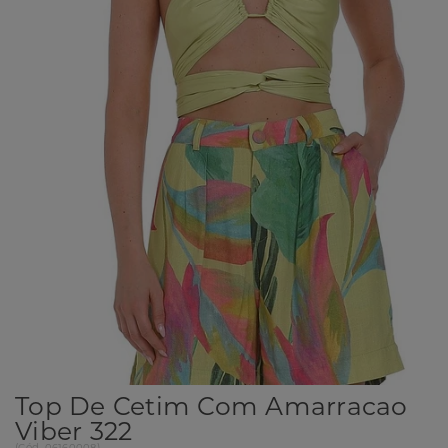
Top De Cetim Com Amarracao
Viber 322
(
Cód.
06160008
)