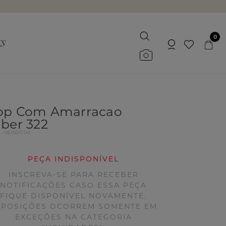
0
op Com Amarracao
iber 322
d.
06160014
)
PEÇA INDISPONÍVEL
INSCREVA-SE PARA RECEBER
NOTIFICAÇÕES CASO ESSA PEÇA
FIQUE DISPONÍVEL NOVAMENTE.
EPOSIÇÕES OCORREM SOMENTE EM
EXCEÇÕES NA CATEGORIA