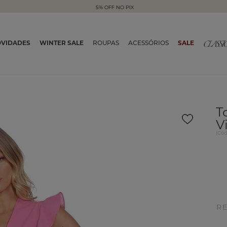
5% OFF NO PIX
VIDADES
WINTER SALE
ROUPAS
ACESSÓRIOS
SALE
T
V
(
Có
R