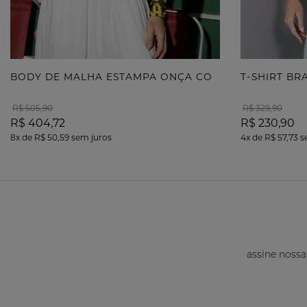
B
ODY DE MALHA ESTAMPA ONÇA COM TERMOCOLANTE
T-SHIRT B
R$ 505,90
R$ 329,90
R$ 404,72
R$ 230,90
8x
de
R$ 50,59
sem juros
4x
de
R$ 57,73
s
assine nossa