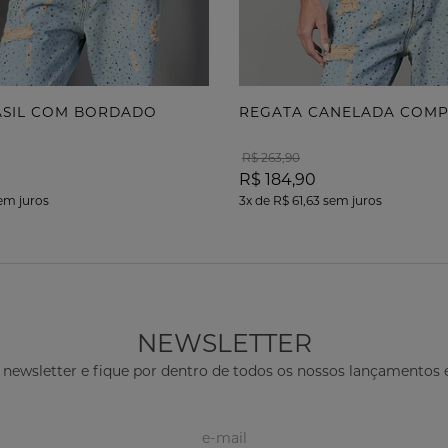
RASIL COM BORDADO
REGATA CANELADA COM
R$ 263,90
R$ 184,90
em juros
3x
de
R$ 61,63
sem juros
NEWSLETTER
 newsletter e fique por dentro de todos os nossos lançamento