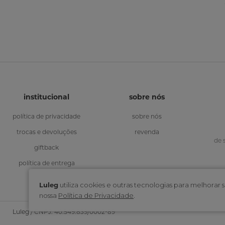
institucional
sobre nós
política de privacidade
sobre nós
trocas e devoluções
revenda
de 
giftback
política de entrega
Luleg
utiliza cookies e outras tecnologias para melhora
nossa
Política de Privacidade
.
Luleg / CNPJ: 40.549.839/0002-89