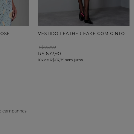
POSE
VESTIDO LEATHER FAKE COM CINTO
R$ 967,90
R$ 677,90
10x
de
R$ 67,79
sem juros
s e campanhas