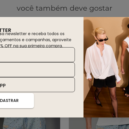
você também deve gostar
30% OFF
WINTER SALE
30% OFF
TTER
sa newsletter e receba todos os
nçamentos e campanhas, aproveite
0% OFF na sua primeira compra.
App
DASTRAR