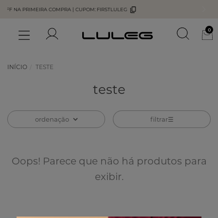
|
CUPOM:
FIRSTLULEG
5% OFF NO PIX
0
INÍCIO
TESTE
teste
filtrar
Oops! Parece que não há produtos para
exibir.