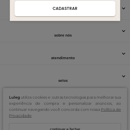
CADASTRAR
institucional
sobre nós
atendimento
selos
Luleg
utiliza cookies e outras tecnologias para melhorar sua
formas de pagamento
experiência de compra e personalizar anúncios, ao
continuar navegando você concorda com nossa
Política de
Privacidade
.
Luleg / CNPJ: 40.549.839/0002-89
continuar e fechar