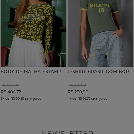
B
ODY DE MALHA ESTAMPA ONÇA COM TERMOCOLANTE
T
-SHIRT BRASIL COM BORDADO
R$ 505,90
R$ 329,90
R$ 404,72
R$ 230,90
8x
de
R$ 50,59
sem juros
4x
de
R$ 57,73
sem juros
NEWSLETTER