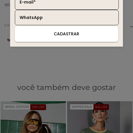
E-mail*
95% Poliéster 5% Elastano
WhatsApp
CADASTRAR
tecido
95% Poliéster 5% Elastano
você também deve gostar
BRASIL EDITION
WINTER SALE
20% OFF
30% OFF