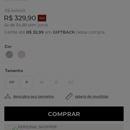
R$ 549,90
R$ 329,90
40%
6x de 54,98
Ganhe até
R$ 32,99
em
GIFTBACK
nessa compra
Cor
Tamanho
PP
P
M
G
GG
descubra seu tamanho
tabela de medidas
COMPRAR
PERSONAL SHOPPER