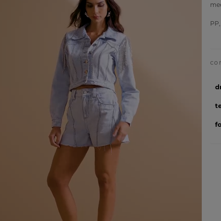
med
PP,
d
t
f