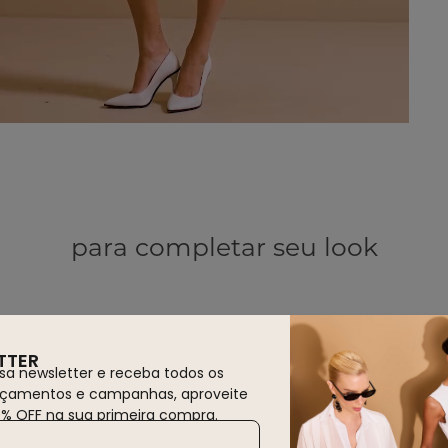
para completar seu look
TTER
sa newsletter e receba todos os
nçamentos e campanhas, aproveite
0% OFF na sua primeira compra.