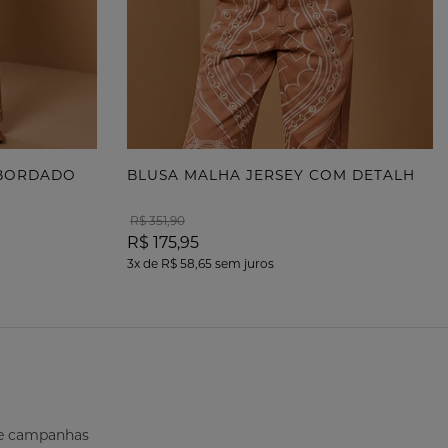
B
LUSA MALHA JERSEY COM DETALHE METAL
 BORDADO
R$ 351,90
R$ 175,95
3x
de
R$ 58,65
sem juros
s e campanhas