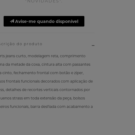
"NOVIDADES".
Avise-me quando disponível
scrição do produto
rts jeans curto, modelagem reta, comprimento
ma da metade da coxa, cintura alta com passantes
a cinto, fechamento frontal com botão e zíper,
sos frontais funcionais decorados com aplicação de
ass, detalhes de recortes verticais contornados por
uenos strass em toda extensão da peça, bolsos
seiros funcionais, barra desfiada com acabamento a