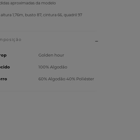
idas aproximadas da modelo
 altura 1,76m, busto 87, cintura 66, quadril 97
rop
Golden hour
ecido
100% Algodão
orro
60% Algodão 40% Poliéster