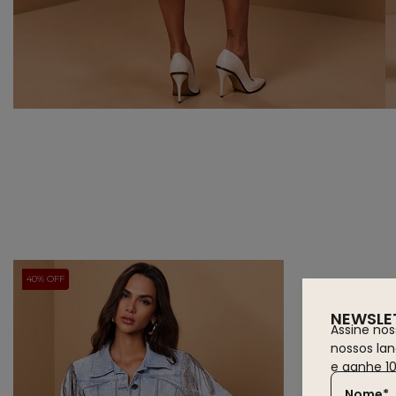
40% OFF
NEWSLE
Assine nos
nossos la
e ganhe 1
Nome*