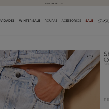
5% OFF NO PIX
VIDADES
WINTER SALE
ROUPAS
ACESSÓRIOS
SALE
S
C
(
Có
R