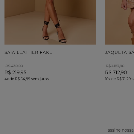
SAIA LEATHER FAKE
JAQUETA S
R$ 439,90
R$ 1.187,90
R$ 219,95
R$ 712,90
4x
de
R$ 54,99
sem juros
10x
de
R$ 71,29
s
assine nossa