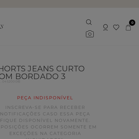
0
HORTS JEANS CURTO
OM BORDADO 3
d.
04520008
)
PEÇA INDISPONÍVEL
INSCREVA-SE PARA RECEBER
NOTIFICAÇÕES CASO ESSA PEÇA
FIQUE DISPONÍVEL NOVAMENTE.
EPOSIÇÕES OCORREM SOMENTE EM
EXCEÇÕES NA CATEGORIA