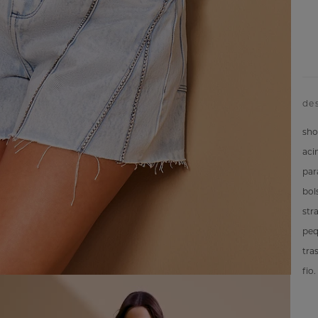
de
sho
aci
par
bol
str
peq
tra
fio.