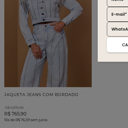
E-mail*
Whats
CA
JAQUETA JEANS COM BORDADO
R$ 1.275,90
R$ 765,90
10x
de
R$ 76,59
sem juros