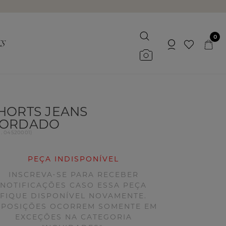
0
HORTS JEANS
ORDADO
d.
04520001
)
PEÇA INDISPONÍVEL
INSCREVA-SE PARA RECEBER
NOTIFICAÇÕES CASO ESSA PEÇA
FIQUE DISPONÍVEL NOVAMENTE.
EPOSIÇÕES OCORREM SOMENTE EM
EXCEÇÕES NA CATEGORIA