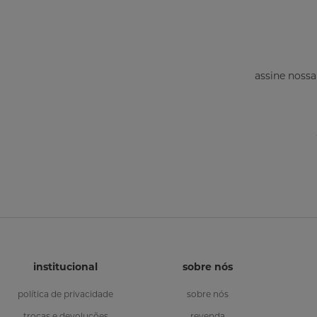
assine nossa
institucional
sobre nós
política de privacidade
sobre nós
trocas e devoluções
revenda