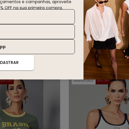
nçamentos e campanhas, aproveite
0% OFF na sua primeira compra.
App
você também deve gostar
DASTRAR
30% OFF
WINTER SALE
30% OFF