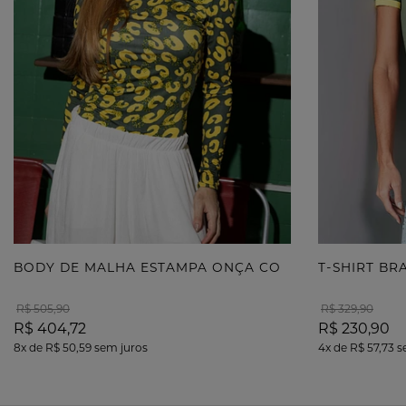
B
ODY DE MALHA ESTAMPA ONÇA COM TERMOCOLANTE
T-SHIRT B
R$ 505,90
R$ 329,90
R$ 404,72
R$ 230,90
8x
de
R$ 50,59
sem juros
4x
de
R$ 57,73
s