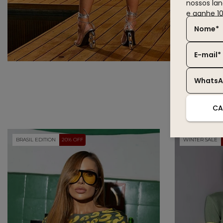
nossos la
e ganhe 1
Nome*
E-mail*
Whats
CA
BRASIL EDITION
20% OFF
WINTER SALE