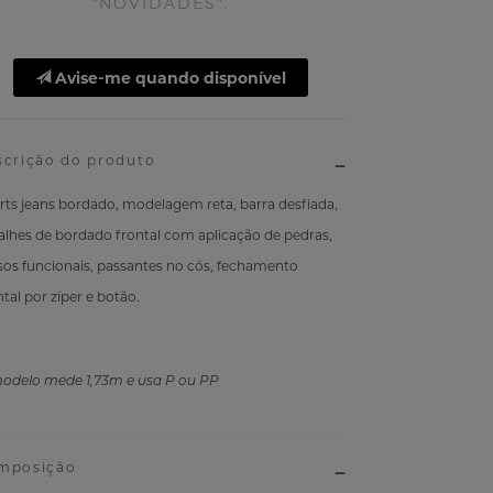
"NOVIDADES".
Avise-me quando disponível
scrição do produto
rts jeans bordado, modelagem reta, barra desfiada,
alhes de bordado frontal com aplicação de pedras,
sos funcionais, passantes no cós, fechamento
ntal por zíper e botão.
odelo mede 1,73m e usa P ou PP