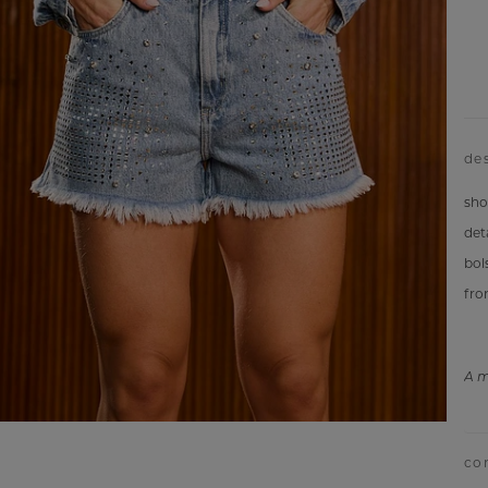
de
sho
det
bol
fro
A m