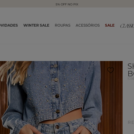
5% OFF NO PIX
VIDADES
WINTER SALE
ROUPAS
ACESSÓRIOS
SALE
S
B
(
Có
R