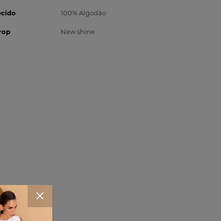
ecido
100% Algodão
rop
New shine