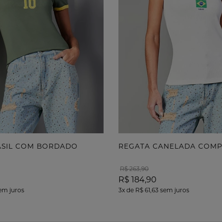
RASIL COM BORDADO
REGATA CANELADA COM
R$ 263,90
R$ 184,90
em juros
3x
de
R$ 61,63
sem juros