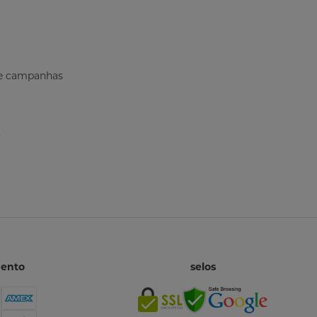
s e campanhas
mento
selos