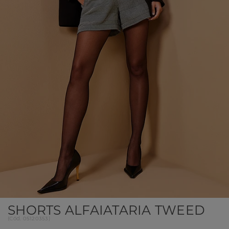
SHORTS ALFAIATARIA TWEED
(
Cód.
05120353
)