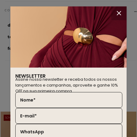
drop
New York
tecido
100% Algodão
forro
Não tem
NEWSLETTER
Assine nossa newsletter e receba todos os nossos
lançamentos e campanhas, aproveite e ganhe 10%
OFF na sua primeira compra.
para completar seu look
Nome*
E-mail*
50% OFF
50% OFF
WhatsApp