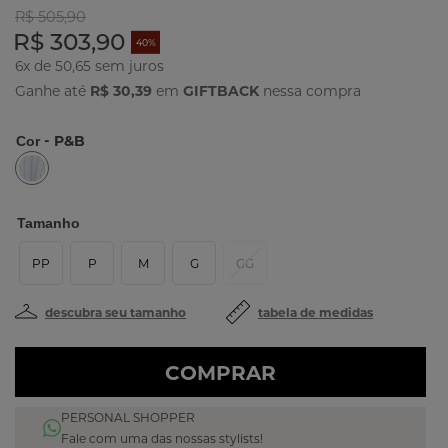
R$ 505,90
R$ 303,90
40%
6x de 50,65
Ganhe até
R$ 30,39
em
GIFTBACK
nessa compra
- P&B
Cor
Tamanho
PP
P
M
G
GG
descubra seu tamanho
tabela de medidas
COMPRAR
PERSONAL SHOPPER
Fale com uma das nossas stylists!