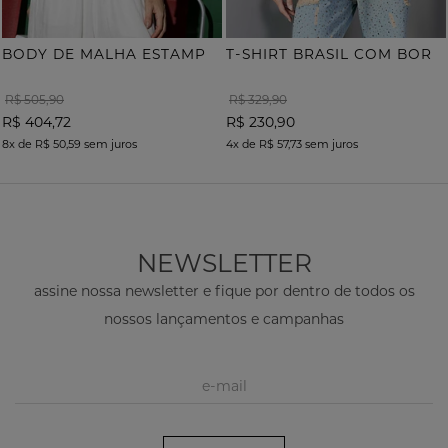
B
ODY DE MALHA ESTAMPA ONÇA COM TERMOCOLANTE
T
-SHIRT BRASIL COM BORDADO
R$ 505,90
R$ 329,90
R$ 404,72
R$ 230,90
8x
de
R$ 50,59
sem juros
4x
de
R$ 57,73
sem juros
NEWSLETTER
assine nossa newsletter e fique por dentro de todos os
nossos lançamentos e campanhas