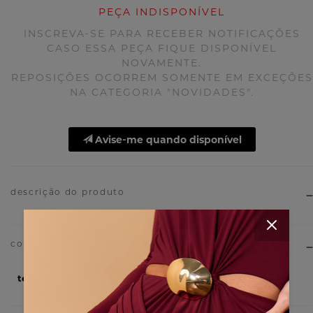
PEÇA INDISPONÍVEL
INSCREVA-SE PARA RECEBER NOTIFICAÇÕES
CASO ESSA PEÇA FIQUE DISPONÍVEL
NOVAMENTE.
REPOSIÇÕES OCORREM SOMENTE EM EXCEÇÕES
NA CATEGORIA "NOVIDADES".
Avise-me quando disponível
descrição do produto
tecido
100% Algodão