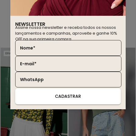
NEWSLETTER
Assine nossa newsletter e receba todos os nossos
você também deve gostar
lançamentos e campanhas, aproveite e ganhe 10%
OFF na sua primeira compra.
Nome*
BRASIL EDITION
WINTER SALE
20% OFF
30% OFF
E-mail*
WhatsApp
CADASTRAR