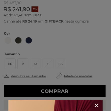
R$ 483,90
R$ 241,90
50%
4x de 60,48
Ganhe até
R$ 24,19
em
GIFTBACK
nessa compra
Cor
Tamanho
PP
P
M
G
GG
descubra seu tamanho
tabela de medidas
COMPRAR
PERSONAL SHOPPER
Fale com uma das nossas stylists!