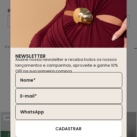
descrição do produto
NEWSLETTER
Assine nossa newsletter e receba todos os nossos
lançamentos e campanhas, aproveite e ganhe 10%
OFF na sua primeira compra.
Nome*
você também deve gostar
E-mail*
WhatsApp
BRASIL EDITION
WINTER SALE
20% OFF
30% OFF
CADASTRAR