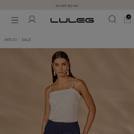
5% OFF NO PIX
0
INÍCIO
SALE