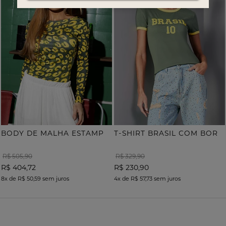
B
ODY DE MALHA ESTAMPA ONÇA COM TERMOCOLANTE
T
-SHIRT BRASIL COM BORDADO
R$ 505,90
R$ 329,90
R$ 404,72
R$ 230,90
8x
de
R$ 50,59
sem juros
4x
de
R$ 57,73
sem juros