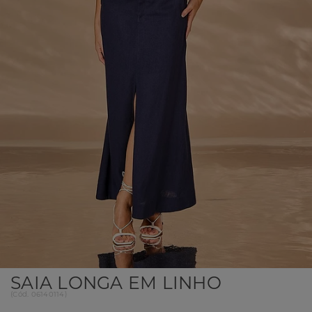
SAIA LONGA EM LINHO
(
Cód.
06140114
)