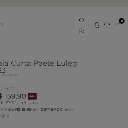
0
aia Curta Paete Luleg
23
d.
05140030
)
 439,90
$ 159,90
64%
 de 53,30
nhe até
R$ 15,99
em
GIFTBACK
nessa
mpra