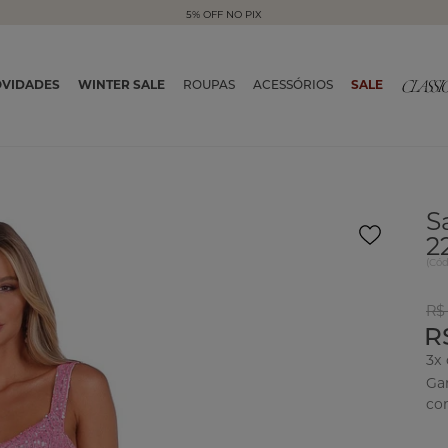
5% OFF NO PIX
VIDADES
WINTER SALE
ROUPAS
ACESSÓRIOS
SALE
S
2
(
Có
R$
R
3x
Ga
co