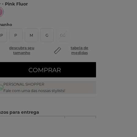
- Pink Fluor
r
manho
PP
P
M
G
GG
descubra seu
tabela de
tamanho
medidas
COMPRAR
PERSONAL SHOPPER
Fale com uma das nossas stylists!