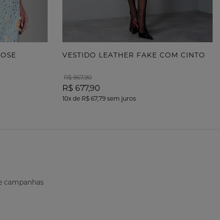
POSE
VESTIDO LEATHER FAKE COM CINTO
R$ 967,90
R$ 677,90
10x
de
R$ 67,79
sem juros
s e campanhas