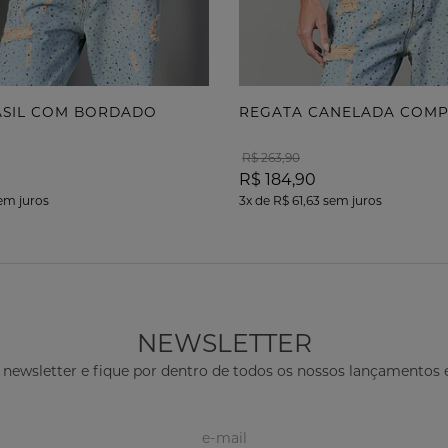
RASIL COM BORDADO
REGATA CANELADA COM
R$ 263,90
R$ 184,90
em juros
3x
de
R$ 61,63
sem juros
NEWSLETTER
 newsletter e fique por dentro de todos os nossos lançamento