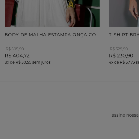
B
ODY DE MALHA ESTAMPA ONÇA COM TERMOCOLANTE
T-SHIRT B
R$ 505,90
R$ 329,90
R$ 404,72
R$ 230,90
8x
de
R$ 50,59
sem juros
4x
de
R$ 57,73
s
assine nossa