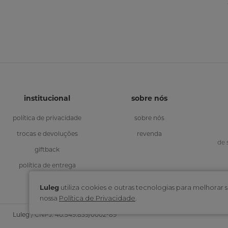
institucional
sobre nós
política de privacidade
sobre nós
trocas e devoluções
revenda
de 
giftback
política de entrega
Luleg
utiliza cookies e outras tecnologias para melhora
nossa
Política de Privacidade
.
Luleg / CNPJ: 40.549.839/0002-89