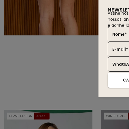
NEWSLE
Assine nos
nossos la
e ganhe 1
Nome*
E-mail*
Whats
CA
BRASIL EDITION
20% OFF
WINTER SALE