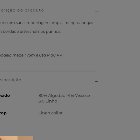
scrição do produto
ono em sarja, modelagem ampla, mangas longas
 bordado artesanal nos punhos.
odelo mede 1,75m e usa P ou PP
ecido
80% Algodão 14% Viscose
6% Linho
rop
Linen collor