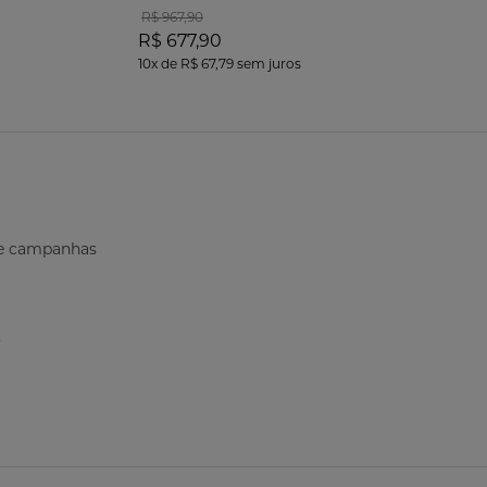
R$ 967,90
R$ 677,90
10x
de
R$ 67,79
sem juros
s e campanhas