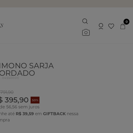
0
IMONO SARJA
ORDADO
d.
04550001
)
 791,90
$ 395,90
50%
 de 56,56
nhe até
R$ 39,59
em
GIFTBACK
nessa
mpra