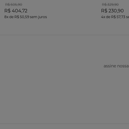
R$ 505,90
R$ 329,90
R$ 404,72
R$ 230,90
8x
de
R$ 50,59
sem juros
4x
de
R$ 57,73
s
assine nossa