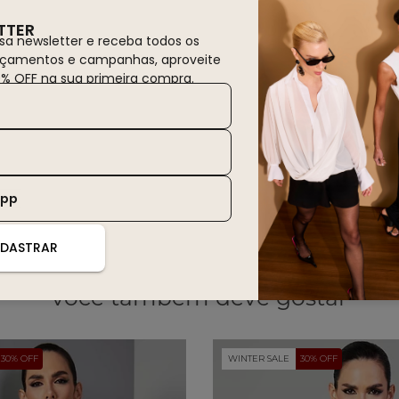
TTER
sa newsletter e receba todos os
nçamentos e campanhas, aproveite
0% OFF na sua primeira compra.
App
DASTRAR
você também deve gostar
30% OFF
WINTER SALE
30% OFF