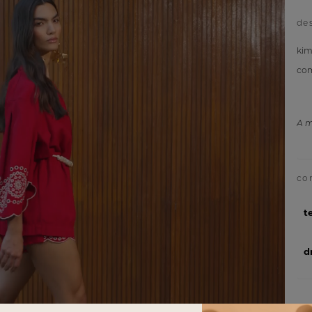
de
kim
com
A m
t
d