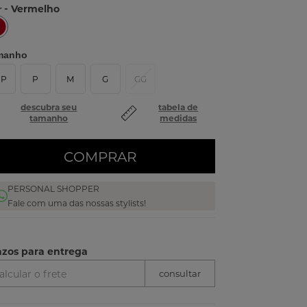
- Vermelho
r
manho
PP
P
M
G
GG
descubra seu
tabela de
tamanho
medidas
COMPRAR
PERSONAL SHOPPER
Fale com uma das nossas stylists!