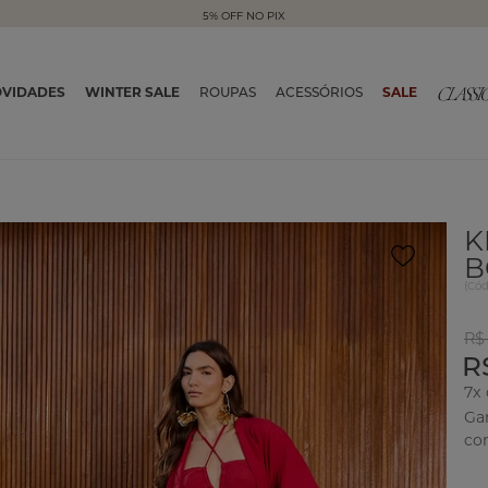
5% OFF NO PIX
VIDADES
WINTER SALE
ROUPAS
ACESSÓRIOS
SALE
K
B
(
Có
R$
R
7x
Ga
co