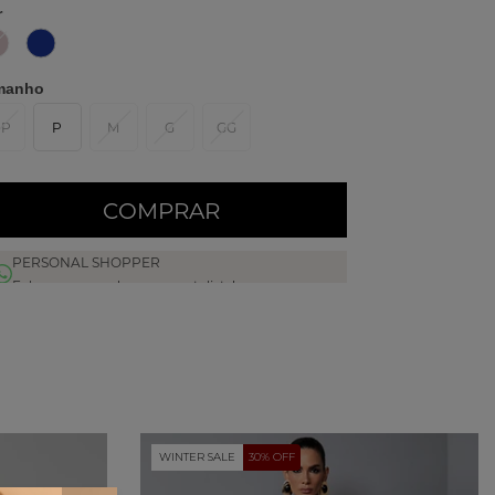
r
manho
PP
P
M
G
GG
COMPRAR
PERSONAL SHOPPER
Fale com uma das nossas stylists!
WINTER SALE
30% OFF
scrição do produto