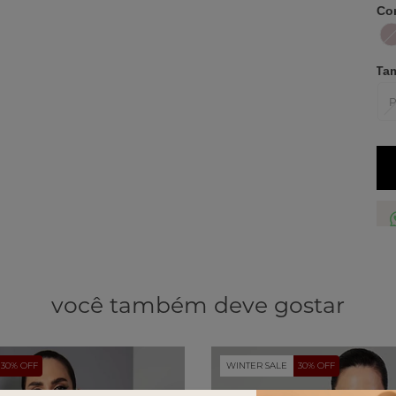
Co
Ta
você também deve gostar
30% OFF
WINTER SALE
30% OFF
de