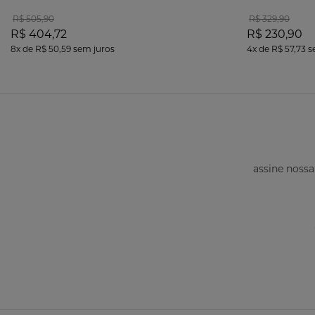
R$ 505,90
R$ 329,90
R$ 404,72
R$ 230,90
8x
de
R$ 50,59
sem juros
4x
de
R$ 57,73
s
assine nossa