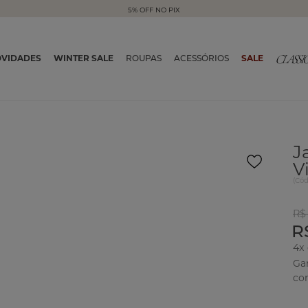
5% OFF NO PIX
VIDADES
WINTER SALE
ROUPAS
ACESSÓRIOS
SALE
J
V
(
Có
R$
R
4x
Ga
co