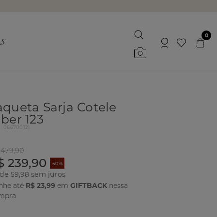
0
aqueta Sarja Cotele
iber 123
d.
06670012
)
 479,90
$ 239,90
50%
 de 59,98
nhe até
R$ 23,99
em
GIFTBACK
nessa
mpra