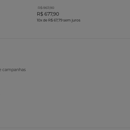
R$ 967,90
R$ 677,90
10x
de
R$ 67,79
sem juros
s e campanhas