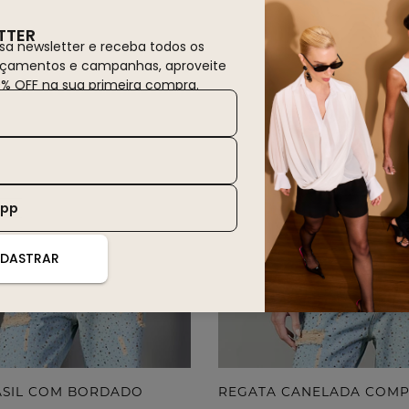
TTER
sa newsletter e receba todos os
nçamentos e campanhas, aproveite
0% OFF na sua primeira compra.
App
DASTRAR
RASIL COM BORDADO
REGATA CANELADA COM