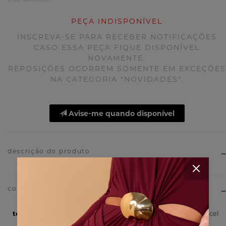
PEÇA INDISPONÍVEL
INSCREVA-SE PARA RECEBER NOTIFICAÇÕES
CASO ESSA PEÇA FIQUE DISPONÍVEL
NOVAMENTE.
REPOSIÇÕES OCORREM SOMENTE EM EXCEÇÕES
NA CATEGORIA "NOVIDADES".
Avise-me quando disponível
descrição do produto
tecido
Top 100% Algodão / Saia 100% Liocel