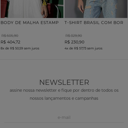
B
ODY DE MALHA ESTAMPA ONÇA COM TERMOCOLANTE
T
-SHIRT BRASIL COM BORDADO
R$ 505,90
R$ 329,90
R$ 404,72
R$ 230,90
8x
de
R$ 50,59
sem juros
4x
de
R$ 57,73
sem juros
NEWSLETTER
assine nossa newsletter e fique por dentro de todos os
nossos lançamentos e campanhas