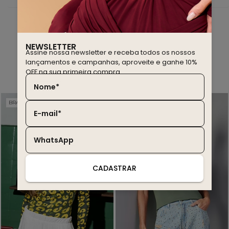
NEWSLETTER
Assine nossa newsletter e receba todos os nossos
lançamentos e campanhas, aproveite e ganhe 10%
você também deve gostar
OFF na sua primeira compra.
Nome*
BRASIL EDITION
WINTER SALE
20% OFF
30% OFF
E-mail*
WhatsApp
CADASTRAR