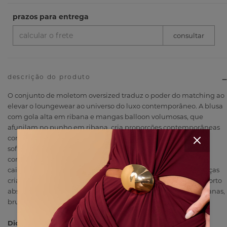
descrição do produto
O conjunto de moletom oversized traduz o poder do matching ao
elevar o loungewear ao universo do luxo contemporâneo. A blusa
com gola alta em ribana e mangas balloon volumosas, que
afunilam no punho em ribana, cria proporções contemporâneas
com o logo em relevo tonal assinando o busto com discrição
sofisticada. A calça wide leg com bolsos laterais e botões
contrastantes na cintura equilibra o volume da blusa com
caimento estruturado e presença. Usadas em conjunto, as peças
criam uma silhueta de poder casual que transita entre o conforto
absoluto e a sofisticação sem esforço. Versátil para saídas urbanas,
brunches ou eventos casuais com atitude.
Dicas de uso