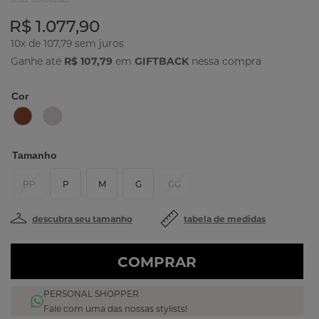
R$ 1.077,90
10x de 107,79
Ganhe até
R$ 107,79
em
GIFTBACK
nessa compra
Cor
Tamanho
PP
P
M
G
GG
descubra seu tamanho
tabela de medidas
COMPRAR
PERSONAL SHOPPER
Fale com uma das nossas stylists!