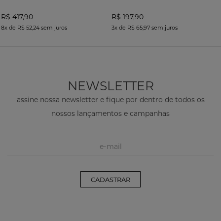
R$ 417,90
R$ 197,90
8x
de
R$ 52,24
sem juros
3x
de
R$ 65,97
sem juros
NEWSLETTER
assine nossa newsletter e fique por dentro de todos os
nossos lançamentos e campanhas
CADASTRAR