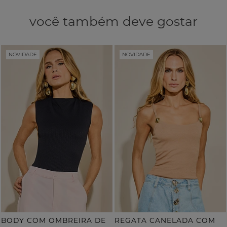
você também deve gostar
NOVIDADE
NOVIDADE
B
ODY COM OMBREIRA DETALHE COSTAS
R
EGATA CANELADA COM METAL ALÇA