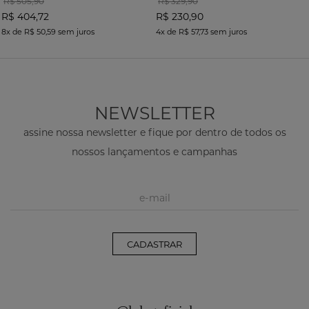
R$ 505,90
R$ 329,90
R$ 404,72
R$ 230,90
8x
de
R$ 50,59
sem juros
4x
de
R$ 57,73
sem juros
NEWSLETTER
assine nossa newsletter e fique por dentro de todos os
nossos lançamentos e campanhas
CADASTRAR