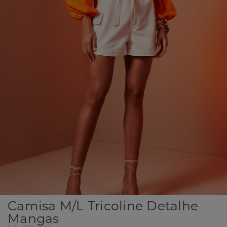
Camisa M/l Tricoline Detalhe
Mangas
(
Cód.
05040042
)