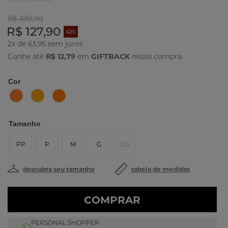
R$ 339,90
R$ 127,90
62%
2x de 63,95
Ganhe até
R$ 12,79
em
GIFTBACK
nessa compra
Cor
Tamanho
PP
P
M
G
GG
descubra seu tamanho
tabela de medidas
COMPRAR
PERSONAL SHOPPER