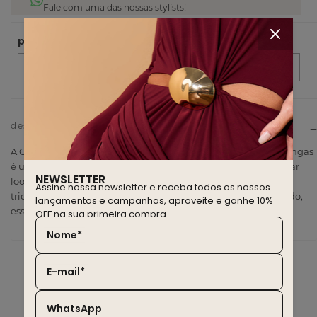
Fale com uma das nossas stylists!
descrição do produto
A Camisa de Manga Longa em Tricoline com Detalhe nas Mangas
é uma peça de vestuário clássica e elegante, perfeita para criar
NEWSLETTER
looks sofisticados e atemporais. Confeccionada em tecido
Assine nossa newsletter e receba todos os nossos
tricoline, conhecido por sua resistência e caimento estruturado,
lançamentos e campanhas, aproveite e ganhe 10%
essa camisa oferece um toque refinado e profissional.
OFF na sua primeira compra.
Nome*
E-mail*
WhatsApp