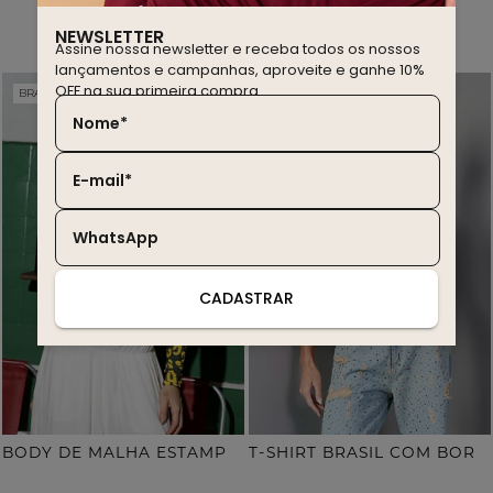
você também deve gostar
NEWSLETTER
Assine nossa newsletter e receba todos os nossos
lançamentos e campanhas, aproveite e ganhe 10%
OFF na sua primeira compra.
BRASIL EDITION
WINTER SALE
20% OFF
30% OFF
Nome*
E-mail*
WhatsApp
CADASTRAR
B
ODY DE MALHA ESTAMPA ONÇA COM TERMOCOLANTE
T
-SHIRT BRASIL COM BORDADO