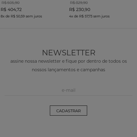
R$ 505,90
R$ 329,90
R$ 404,72
R$ 230,90
8x
de
R$ 50,59
sem juros
4x
de
R$ 57,73
sem juros
NEWSLETTER
assine nossa newsletter e fique por dentro de todos os
nossos lançamentos e campanhas
CADASTRAR