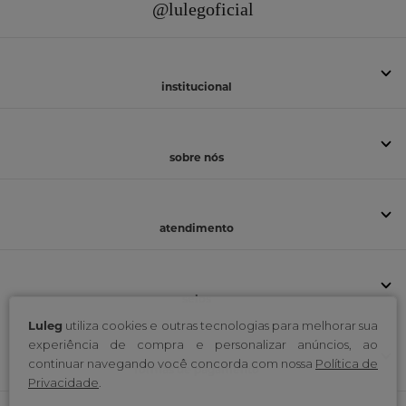
@lulegoficial
institucional
sobre nós
atendimento
selos
Luleg
utiliza cookies e outras tecnologias para melhorar sua
experiência de compra e personalizar anúncios, ao
continuar navegando você concorda com nossa
Política de
formas de pagamento
Privacidade
.