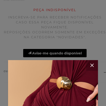
PEÇA INDISPONÍVEL
INSCREVA-SE PARA RECEBER NOTIFICAÇÕES
CASO ESSA PEÇA FIQUE DISPONÍVEL
NOVAMENTE.
REPOSIÇÕES OCORREM SOMENTE EM EXCEÇÕES
NA CATEGORIA "NOVIDADES".
Avise-me quando disponível
descrição do produto