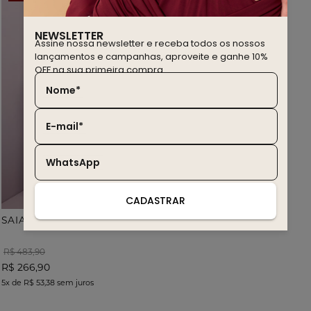
NEWSLETTER
Assine nossa newsletter e receba todos os nossos
lançamentos e campanhas, aproveite e ganhe 10%
OFF na sua primeira compra.
Nome*
E-mail*
WhatsApp
CADASTRAR
SAIA JEANS LONGA
R$ 483,90
R$ 266,90
5x
de
R$ 53,38
sem juros