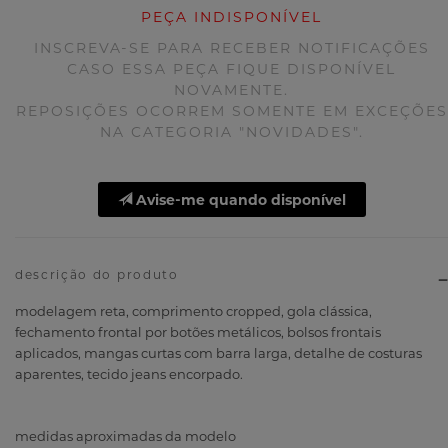
PEÇA INDISPONÍVEL
INSCREVA-SE PARA RECEBER NOTIFICAÇÕES
CASO ESSA PEÇA FIQUE DISPONÍVEL
NOVAMENTE.
REPOSIÇÕES OCORREM SOMENTE EM EXCEÇÕES
NA CATEGORIA "NOVIDADES".
Avise-me quando disponível
descrição do produto
modelagem reta, comprimento cropped, gola clássica,
fechamento frontal por botões metálicos, bolsos frontais
aplicados, mangas curtas com barra larga, detalhe de costuras
aparentes, tecido jeans encorpado.
medidas aproximadas da modelo