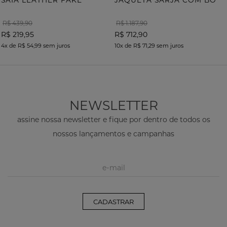
SAIA LEATHER FAKE
R$ 439,90
R$ 1.187,90
R$ 219,95
R$ 712,90
4x
de
R$ 54,99
sem juros
10x
de
R$ 71,29
sem juros
NEWSLETTER
assine nossa newsletter e fique por dentro de todos os
nossos lançamentos e campanhas
CADASTRAR