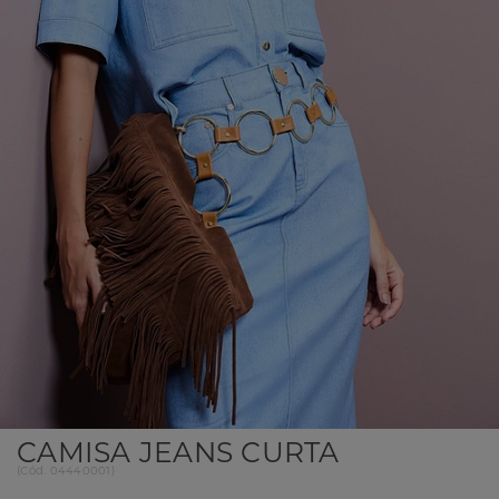
CAMISA JEANS CURTA
(
Cód.
04440001
)