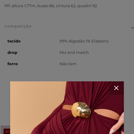
PP, altura 1,77m, busto 86, cintura 62, quadril 92
tecido
99% Algodão 1% Elastano
drop
Mix and match
forro
Não tem
para completar seu look
45% OFF