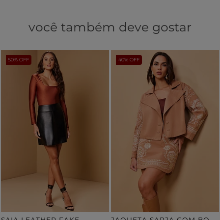
você também deve gostar
50% OFF
40% OFF
J
AQUETA SARJA COM BORDADO