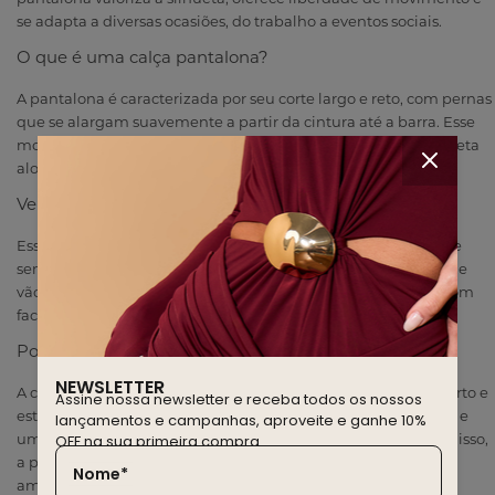
se adapta a diversas ocasiões, do trabalho a eventos sociais.
O que é uma calça pantalona?
A pantalona é caracterizada por seu corte largo e reto, com pernas
que se alargam suavemente a partir da cintura até a barra. Esse
modelo favorece diferentes tipos de corpo, criando uma silhueta
alongada e equilibrada.
Versatilidade para diferentes ocasiões
Essa calça pantalona é perfeita para quem deseja praticidade
sem abrir mão do estilo. Seu design permite combinações que
vão do casual ao formal, adaptando-se a diversas situações com
facilidade.
Por que usar uma calça pantalona?
NEWSLETTER
A calça pantalona é uma peça-chave para quem busca conforto e
Assine nossa newsletter e receba todos os nossos
estilo. Seu corte amplo proporciona liberdade de movimento e
lançamentos e campanhas, aproveite e ganhe 10%
um visual elegante, adequado para diversas ocasiões. Além disso,
OFF na sua primeira compra.
a pantalona é versátil, permitindo combinações tanto para o
Nome*
ambiente de trabalho quanto para momentos de lazer.