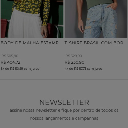
B
ODY DE MALHA ESTAMPA ONÇA COM TERMOCOLANTE
T
-SHIRT BRASIL COM BORDADO
R$ 505,90
R$ 329,90
R$ 404,72
R$ 230,90
8x
de
R$ 50,59
sem juros
4x
de
R$ 57,73
sem juros
NEWSLETTER
assine nossa newsletter e fique por dentro de todos os
nossos lançamentos e campanhas