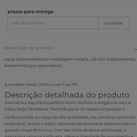
descrição do produto
calça sarja pantalona, modelagem ampla, cós alto, bolsos laterais,
fechamento por zíper lateral.
A modelo mede 1,74m e usa P ou PP
Descrição detalhada do produto
Descubra o equilíbrio perfeito entre conforto e elegância com a
Calça Sarja Pantalona. Fazendo parte da nossa
e
confeccionada em sarja de alta qualidade, ela combina caimento
impecável, leveza e estilo, tornando-se uma peça essencial para o
guarda-roupa feminino. Com seu corte amplo e sofisticado, a
pantalona valoriza a silhueta, oferece liberdade de movimento e