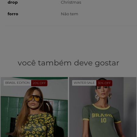
drop
Christmas
forro
Não tem
você também deve gostar
BRASIL EDITION
WINTER SALE
20% OFF
30% OFF