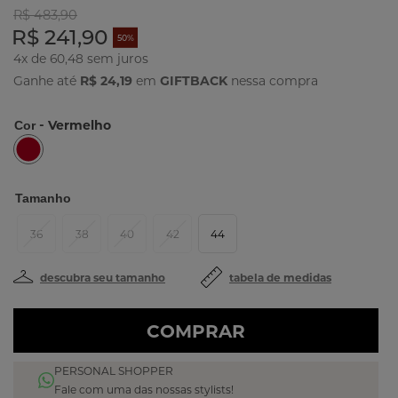
R$ 483,90
R$ 241,90
50%
4x de 60,48
Ganhe até
R$ 24,19
em
GIFTBACK
nessa compra
- Vermelho
Cor
Tamanho
36
38
40
42
44
descubra seu tamanho
tabela de medidas
COMPRAR
PERSONAL SHOPPER
Fale com uma das nossas stylists!