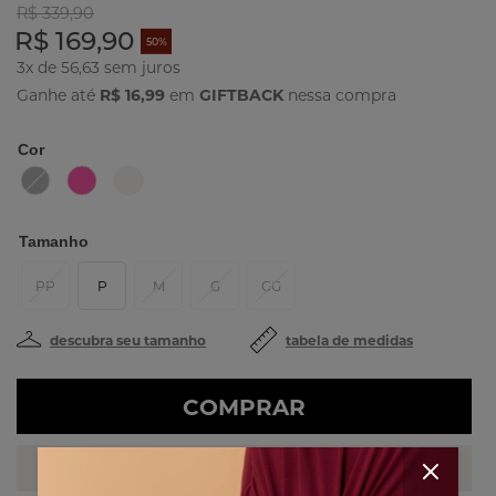
R$ 339,90
R$ 169,90
50%
3x de 56,63
Ganhe até
R$ 16,99
em
GIFTBACK
nessa compra
Cor
Tamanho
PP
P
M
G
GG
descubra seu tamanho
tabela de medidas
COMPRAR
PERSONAL SHOPPER
Fale com uma das nossas stylists!