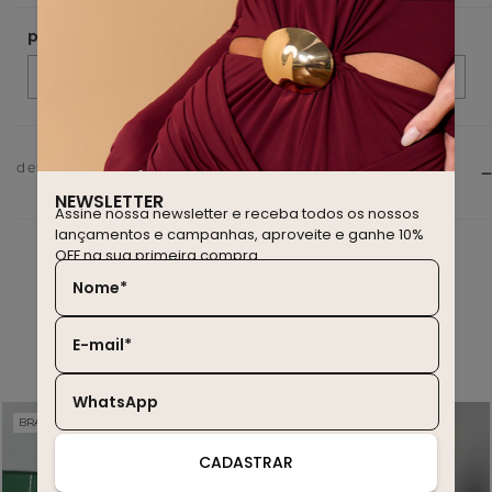
descrição do produto
NEWSLETTER
Assine nossa newsletter e receba todos os nossos
lançamentos e campanhas, aproveite e ganhe 10%
OFF na sua primeira compra.
Nome*
você também deve gostar
E-mail*
WhatsApp
BRASIL EDITION
WINTER SALE
20% OFF
30% OFF
CADASTRAR