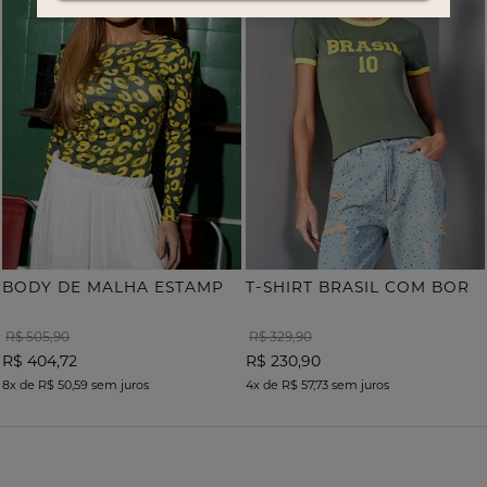
B
ODY DE MALHA ESTAMPA ONÇA COM TERMOCOLANTE
T
-SHIRT BRASIL COM BORDADO
R$ 505,90
R$ 329,90
R$ 404,72
R$ 230,90
8x
de
R$ 50,59
sem juros
4x
de
R$ 57,73
sem juros