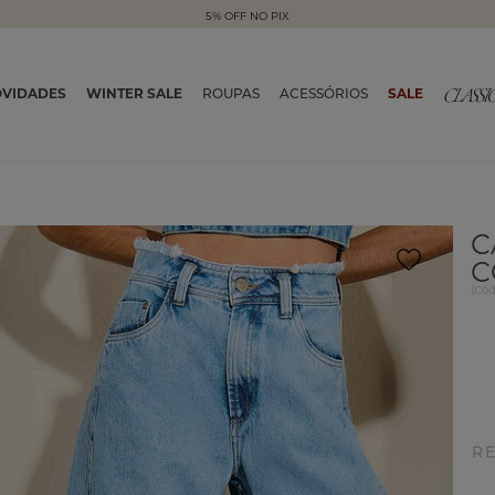
5% OFF NO PIX
VIDADES
WINTER SALE
ROUPAS
ACESSÓRIOS
SALE
C
C
(
Có
R