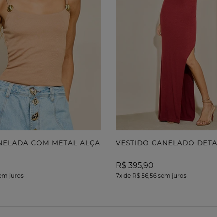
NELADA COM METAL ALÇA
VESTIDO CANELADO DET
R$ 395,90
em juros
7x
de
R$ 56,56
sem juros