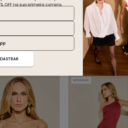
0% OFF na sua primeira compra.
t
f
App
você também deve gostar
DASTRAR
NOVIDADE