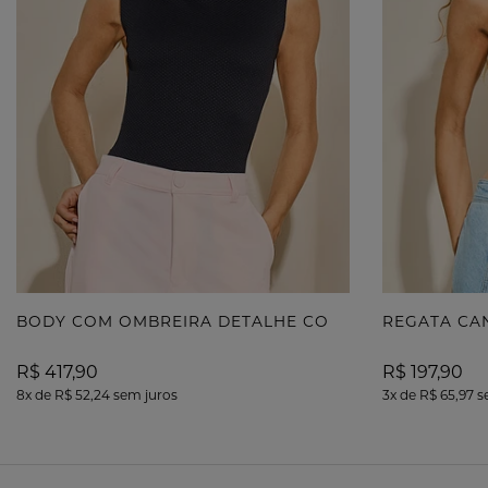
B
ODY COM OMBREIRA DETALHE COSTAS
REGATA CA
R$ 417,90
R$ 197,90
8x
de
R$ 52,24
sem juros
3x
de
R$ 65,97
s