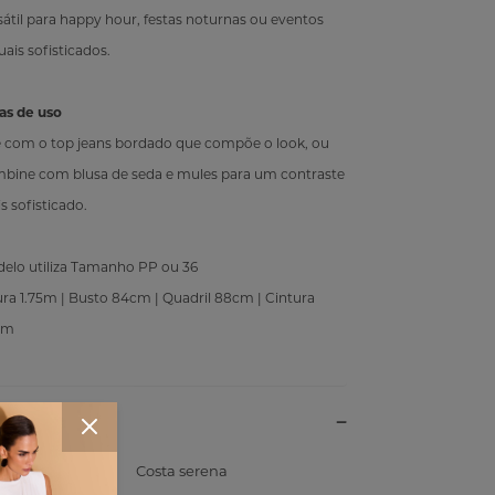
sátil para happy hour, festas noturnas ou eventos
uais sofisticados.
326
as de uso
 com o top jeans bordado que compõe o look, ou
bine com blusa de seda e mules para um contraste
s sofisticado.
elo utiliza Tamanho PP ou 36
ura 1.75m | Busto 84cm | Quadril 88cm | Cintura
cm
rop
Costa serena