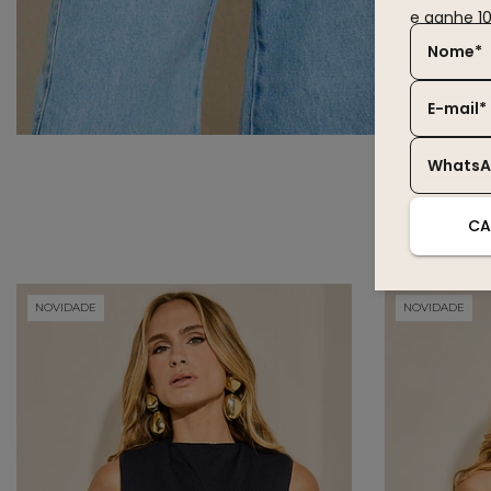
e ganhe 1
Nome*
E-mail*
Whats
CA
NOVIDADE
NOVIDADE