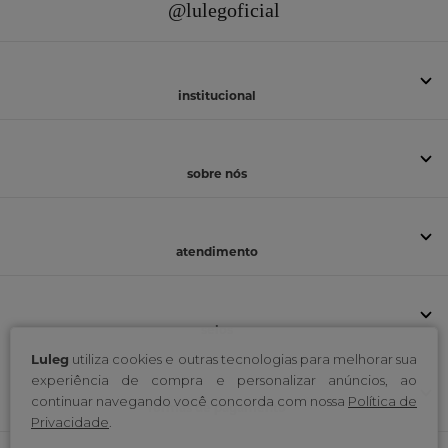
@lulegoficial
institucional
sobre nós
atendimento
selos
Luleg
utiliza cookies e outras tecnologias para melhorar sua
experiência de compra e personalizar anúncios, ao
continuar navegando você concorda com nossa
Política de
formas de pagamento
Privacidade
.