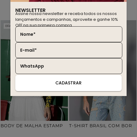
você também deve gostar
NEWSLETTER
Assine nossa newsletter e receba todos os nossos
lançamentos e campanhas, aproveite e ganhe 10%
OFF na sua primeira compra.
BRASIL EDITION
WINTER SALE
20% OFF
30% OFF
Nome*
E-mail*
WhatsApp
CADASTRAR
B
ODY DE MALHA ESTAMPA ONÇA COM TERMOCOLANTE
T
-SHIRT BRASIL COM BORDADO