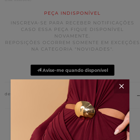
PEÇA INDISPONÍVEL
INSCREVA-SE PARA RECEBER NOTIFICAÇÕES
CASO ESSA PEÇA FIQUE DISPONÍVEL
NOVAMENTE.
REPOSIÇÕES OCORREM SOMENTE EM EXCEÇÕES
NA CATEGORIA "NOVIDADES".
Avise-me quando disponível
descrição do produto