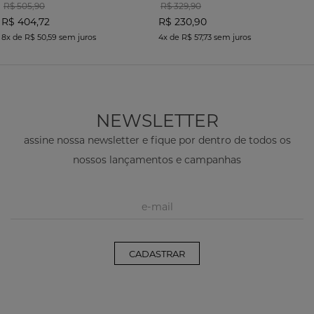
R$ 505,90
R$ 329,90
R$ 404,72
R$ 230,90
8x
de
R$ 50,59
sem juros
4x
de
R$ 57,73
sem juros
NEWSLETTER
assine nossa newsletter e fique por dentro de todos os
nossos lançamentos e campanhas
CADASTRAR