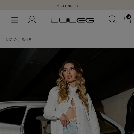
5% OFF NO PIX
0
INÍCIO
SALE