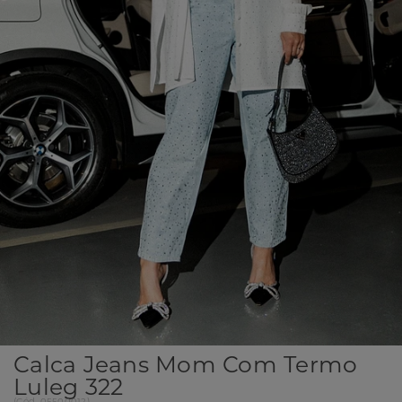
Calca Jeans Mom Com Termo
Luleg 322
(
Cód.
05500012
)