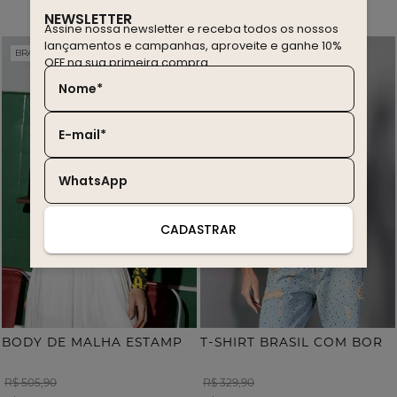
NEWSLETTER
Assine nossa newsletter e receba todos os nossos
lançamentos e campanhas, aproveite e ganhe 10%
BRASIL EDITION
WINTER SALE
20% OFF
30% OFF
OFF na sua primeira compra.
Nome*
E-mail*
WhatsApp
CADASTRAR
B
ODY DE MALHA ESTAMPA ONÇA COM TERMOCOLANTE
T
-SHIRT BRASIL COM BORDADO
R$ 505,90
R$ 329,90