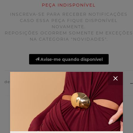
PEÇA INDISPONÍVEL
INSCREVA-SE PARA RECEBER NOTIFICAÇÕES
CASO ESSA PEÇA FIQUE DISPONÍVEL
NOVAMENTE.
REPOSIÇÕES OCORREM SOMENTE EM EXCEÇÕES
NA CATEGORIA "NOVIDADES".
Avise-me quando disponível
descrição do produto
você também deve gostar