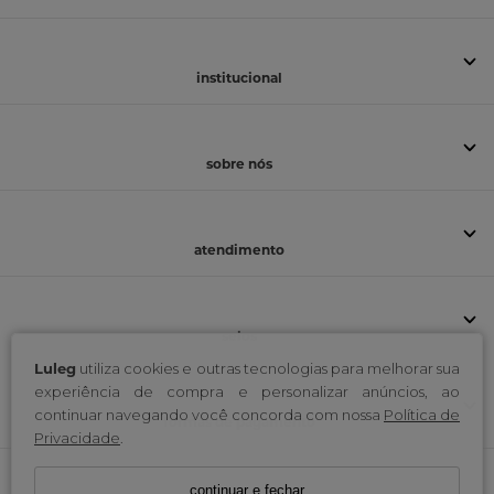
institucional
sobre nós
atendimento
selos
Luleg
utiliza cookies e outras tecnologias para melhorar sua
experiência de compra e personalizar anúncios, ao
continuar navegando você concorda com nossa
Política de
formas de pagamento
Privacidade
.
continuar e fechar