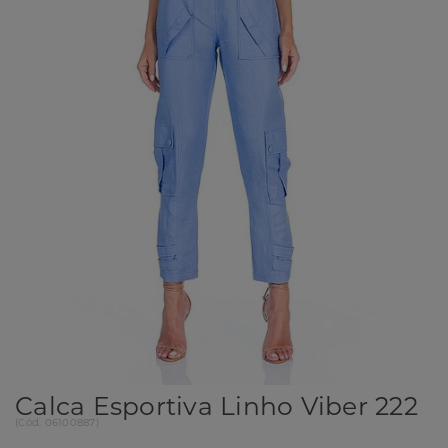
Calca Esportiva Linho Viber 222
(
Cód.
06100887
)