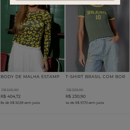
B
ODY DE MALHA ESTAMPA ONÇA COM TERMOCOLANTE
T
-SHIRT BRASIL COM BORDADO
R$ 505,90
R$ 329,90
R$ 404,72
R$ 230,90
8x
de
R$ 50,59
sem juros
4x
de
R$ 57,73
sem juros