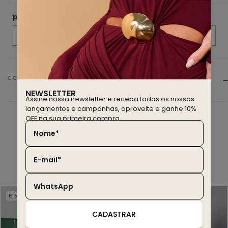
descrição do produto
NEWSLETTER
Assine nossa newsletter e receba todos os nossos
lançamentos e campanhas, aproveite e ganhe 10%
OFF na sua primeira compra.
Nome*
você também deve gostar
E-mail*
WhatsApp
BRASIL EDITION
WINTER SALE
20% OFF
30% OFF
CADASTRAR