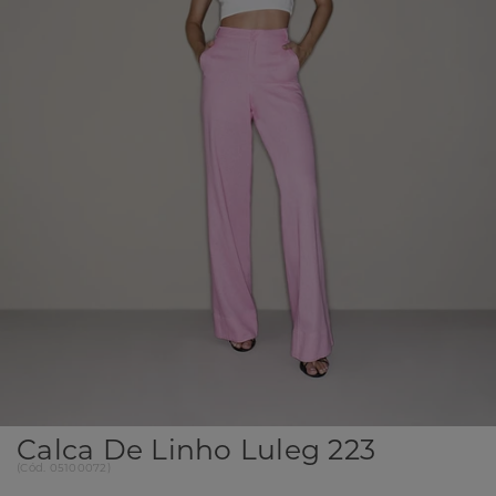
Calca De Linho Luleg 223
(
Cód.
05100072
)