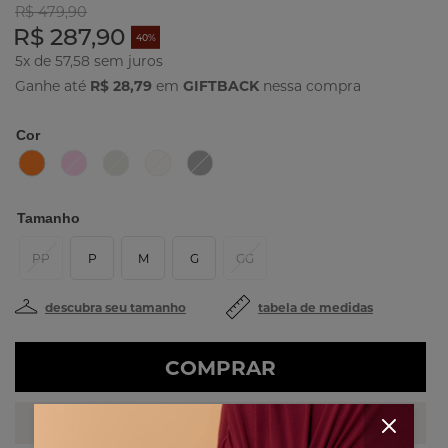
R$ 479,90
R$ 287,90
40%
5x de 57,58
Ganhe até
R$ 28,79
em
GIFTBACK
nessa compra
Cor
Tamanho
PP
P
M
G
GG
descubra seu tamanho
tabela de medidas
COMPRAR
PERSONAL SHOPPER
Fale com uma das nossas stylists!