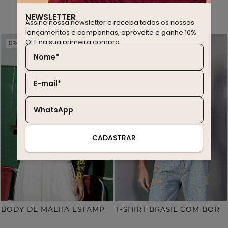
você também deve gostar
NEWSLETTER
Assine nossa newsletter e receba todos os nossos
lançamentos e campanhas, aproveite e ganhe 10%
OFF na sua primeira compra.
BRASIL EDITION
WINTER SALE
20% OFF
30% OFF
Nome*
E-mail*
WhatsApp
CADASTRAR
B
ODY DE MALHA ESTAMPA ONÇA COM TERMOCOLANTE
T
-SHIRT BRASIL COM BORDADO