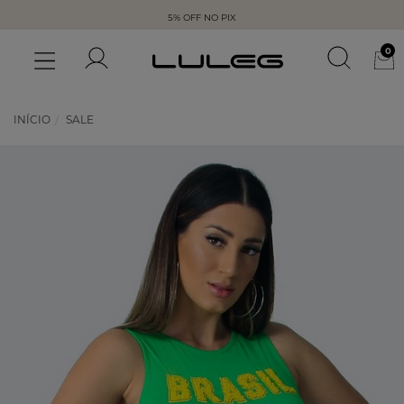
5% OFF NO PIX
0
INÍCIO
SALE