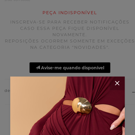
PEÇA INDISPONÍVEL
INSCREVA-SE PARA RECEBER NOTIFICAÇÕES
CASO ESSA PEÇA FIQUE DISPONÍVEL
NOVAMENTE.
REPOSIÇÕES OCORREM SOMENTE EM EXCEÇÕES
NA CATEGORIA "NOVIDADES".
Avise-me quando disponível
descrição do produto