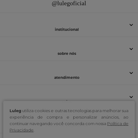
@lulegoficial
institucional
sobre nós
atendimento
selos
Luleg
utiliza cookies e outras tecnologias para melhorar sua
experiência de compra e personalizar anúncios, ao
continuar navegando você concorda com nossa
Política de
formas de pagamento
Privacidade
.