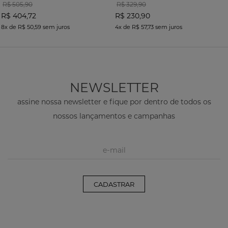
R$ 505,90
R$ 329,90
R$ 404,72
R$ 230,90
8x
de
R$ 50,59
sem juros
4x
de
R$ 57,73
sem juros
NEWSLETTER
assine nossa newsletter e fique por dentro de todos os
nossos lançamentos e campanhas
CADASTRAR