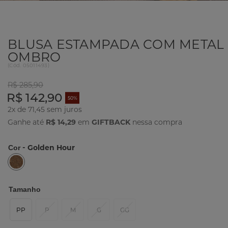
BLUSA ESTAMPADA COM METAL
OMBRO
(
Cód.
05011493
)
R$ 285,90
R$ 142,90
50%
2x de 71,45
Ganhe até
R$ 14,29
em
GIFTBACK
nessa compra
- Golden Hour
Cor
Tamanho
PP
P
M
G
GG