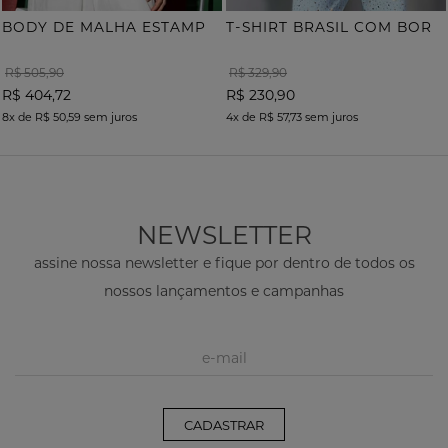
B
ODY DE MALHA ESTAMPA ONÇA COM TERMOCOLANTE
T
-SHIRT BRASIL COM BORDADO
R$ 505,90
R$ 329,90
R$ 404,72
R$ 230,90
8x
de
R$ 50,59
sem juros
4x
de
R$ 57,73
sem juros
NEWSLETTER
assine nossa newsletter e fique por dentro de todos os
nossos lançamentos e campanhas
CADASTRAR