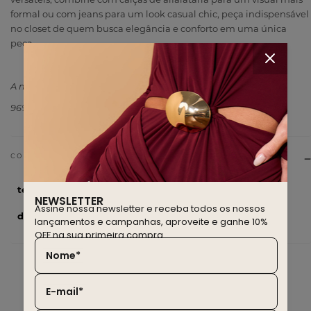
formal ou com jeans para um look casual chic, peça indispensável
no closet de quem busca elegância e conforto em uma única
peça.
A modelo mede 1,75m e usa P / PP
96% Viscose 4% Poliéster
tecido
96% Viscose 4% Poliéster
NEWSLETTER
Assine nossa newsletter e receba todos os nossos
drop
Golden hour
lançamentos e campanhas, aproveite e ganhe 10%
OFF na sua primeira compra.
Nome*
E-mail*