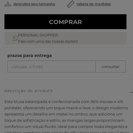
descubra seu tamanho
tabela de medidas
COMPRAR
PERSONAL SHOPPER
Fale com uma das nossas stylists!
descrição do produto
Esta blusa estampada é confeccionada com 96% viscose e 4%
poliéster, oferecendo um toque macio e leve, o design moderno
apresenta um detalhe em metal no ombro, que adiciona um
toque de sofisticação e estilo, as mangas largas proporcionam
conforto e um visual fluido, ideal para compor looks elegantes e
versáteis, combine com calças de alfaiataria para um visual mais