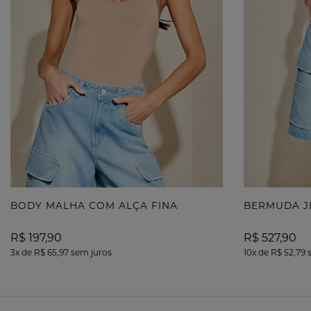
BODY MALHA COM ALÇA FINA
BERMUDA J
R$ 197,90
R$ 527,90
3x
de
R$ 65,97
sem juros
10x
de
R$ 52,79
s