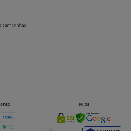
s e campanhas
mento
selos