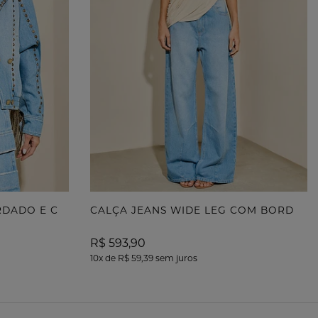
J
AQUETA JEANS COM BORDADO E CORRENTES
C
ALÇA JEANS WIDE LEG COM BORDADO INDUSTRIAL
R$ 593,90
10x
de
R$ 59,39
sem juros