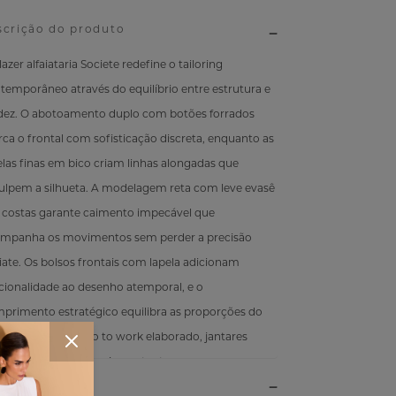
scrição do produto
azer alfaiataria Societe redefine o tailoring
temporâneo através do equilíbrio entre estrutura e
idez. O abotoamento duplo com botões forrados
ca o frontal com sofisticação discreta, enquanto as
elas finas em bico criam linhas alongadas que
ulpem a silhueta. A modelagem reta com leve evasê
 costas garante caimento impecável que
mpanha os movimentos sem perder a precisão
aiate. Os bolsos frontais com lapela adicionam
cionalidade ao desenho atemporal, e o
primento estratégico equilibra as proporções do
po. Versátil para go to work elaborado, jantares
isticados ou eventos importantes.