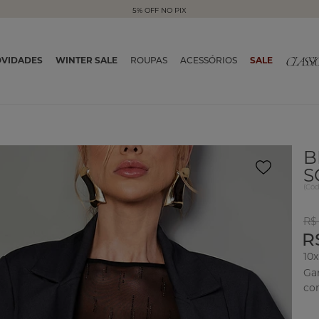
5% OFF NO PIX
VIDADES
WINTER SALE
ROUPAS
ACESSÓRIOS
SALE
B
S
(
Có
R$
R
10x
Ga
co