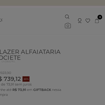
0
LAZER ALFAIATARIA
OCIETE
d.
05080090
)
 923,90
$ 739,12
20%
 de 73,91
nhe até
R$ 73,91
em
GIFTBACK
nessa
mpra