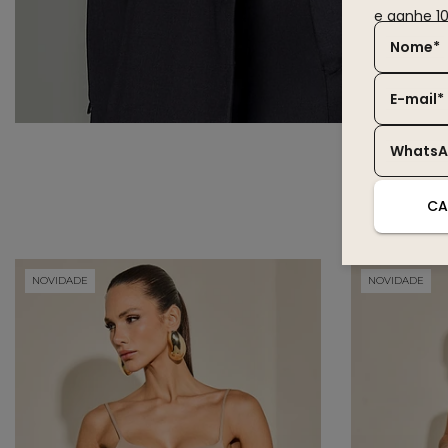
e ganhe 1
Nome*
E-mail*
Whats
CA
NOVIDADE
NOVIDADE