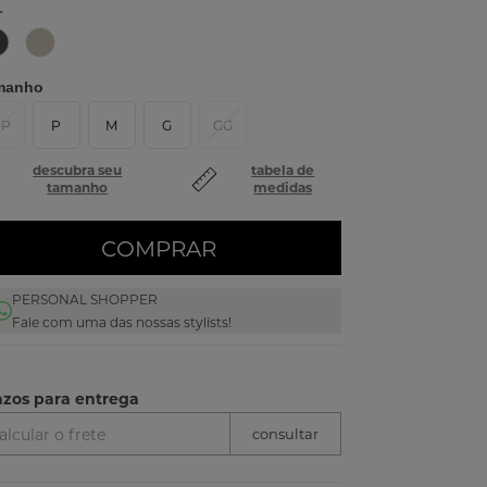
r
manho
PP
P
M
G
GG
descubra seu
tabela de
tamanho
medidas
COMPRAR
PERSONAL SHOPPER
Fale com uma das nossas stylists!