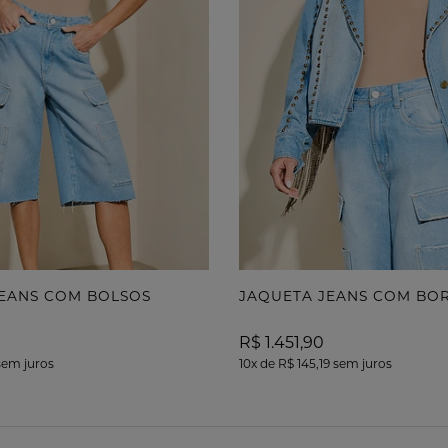
EANS COM BOLSOS
R$ 1.451,90
em juros
10x
de
R$ 145,19
sem juros