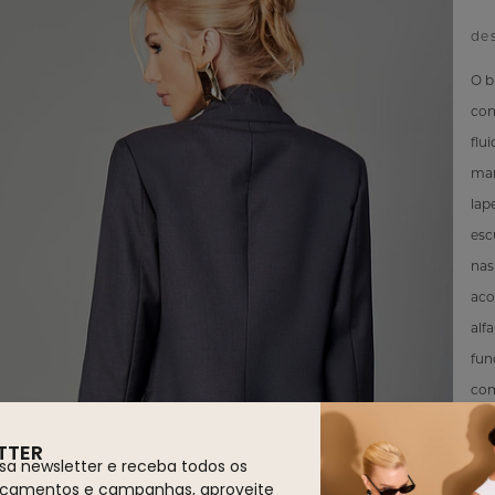
de
O bl
con
flu
mar
lap
esc
nas
aco
alf
fun
com
cor
TTER
sof
sa newsletter e receba todos os
nçamentos e campanhas, aproveite