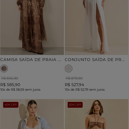
C
AMISA SAÍDA DE PRAIA ESTAMPADA COM PONTEIRA
C
ONJUNTO SAÍDA DE PRAIA EM TULE E BIQUÍNI
R$ 835,90
R$ 879,90
R$ 585,90
R$ 527,94
10x
de
R$ 58,59
sem juros
10x
de
R$ 52,79
sem juros
40% OFF
50% OFF