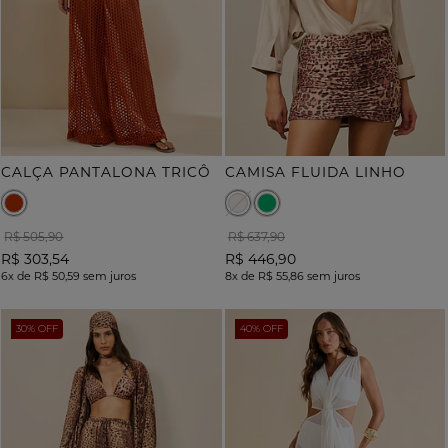
CALÇA PANTALONA TRICÔ
CAMISA FLUIDA LINHO
R$ 505,90
R$ 637,90
R$ 303,54
R$ 446,90
6x
de
R$ 50,59
sem juros
8x
de
R$ 55,86
sem juros
30% OFF
40% OFF