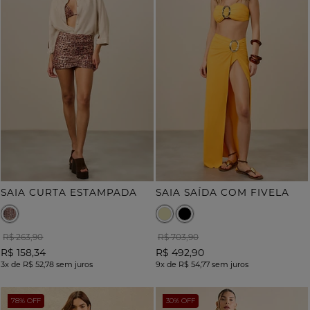
SAIA CURTA ESTAMPADA
SAIA SAÍDA COM FIVELA
R$ 263,90
R$ 703,90
R$ 158,34
R$ 492,90
3x
de
R$ 52,78
sem juros
9x
de
R$ 54,77
sem juros
78% OFF
30% OFF