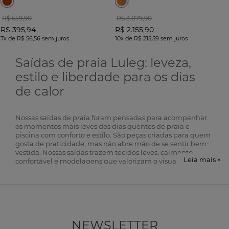
R$ 659,90
R$ 3.079,90
R$ 395,94
R$ 2.155,90
7x
de
R$ 56,56
sem juros
10x
de
R$ 215,59
sem juros
Saídas de praia Luleg: leveza,
estilo e liberdade para os dias
de calor
Nossas saídas de praia foram pensadas para acompanhar
os momentos mais leves dos dias quentes de praia e
piscina com conforto e estilo. São peças criadas para quem
gosta de praticidade, mas não abre mão de se sentir bem-
vestida. Nossas saídas trazem tecidos leves, caimento
Leia mais »
confortável e modelagens que valorizam o visual sem
exageros. Acreditamos que vestir-se bem nos dias de calor
precisa ser simples, leve e agradável. Por isso, cada modelo
é escolhido para facilitar a rotina, seja na praia, na piscina
ou em passeios ao ar livre. As nossas saídas ajudam a
compor looks que passam sensação de liberdade, frescor e
bem-estar, permitindo que cada pessoa aproveite o dia
NEWSLETTER
com mais confiança e conforto, sem complicação.