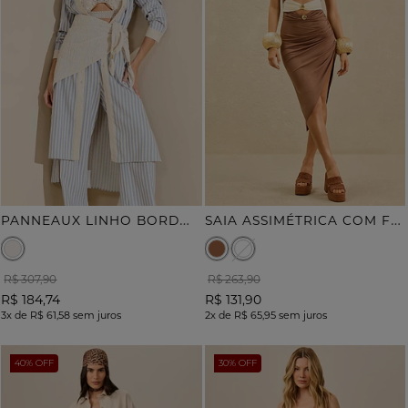
P
ANNEAUX LINHO BORDADO
S
AIA ASSIMÉTRICA COM FRANZIDO
R$ 307,90
R$ 263,90
R$ 184,74
R$ 131,90
3x
de
R$ 61,58
sem juros
2x
de
R$ 65,95
sem juros
40% OFF
30% OFF