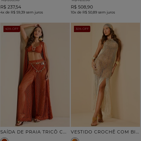
R$ 237,54
R$ 508,90
4x
de
R$ 59,39
sem juros
10x
de
R$ 50,89
sem juros
40% OFF
30% OFF
S
AÍDA DE PRAIA TRICÔ COM DETALHE RENDA
V
ESTIDO CROCHÊ COM BIQUÍNI TRILOBAL