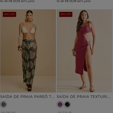
6x
de
R$ 50,59
sem juros
5x
de
R$ 55,98
sem juros
40% OFF
30% OFF
S
AÍDA DE PRAIA PAREÔ TULE ESTAMPADO
S
AÍDA DE PRAIA TEXTURIZADA COM METAL
R$ 395,90
R$ 725,90