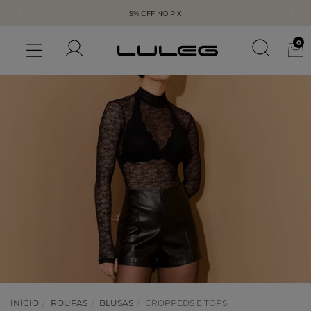
5% OFF NO PIX
0
INÍCIO
ROUPAS
BLUSAS
CROPPEDS E TOPS