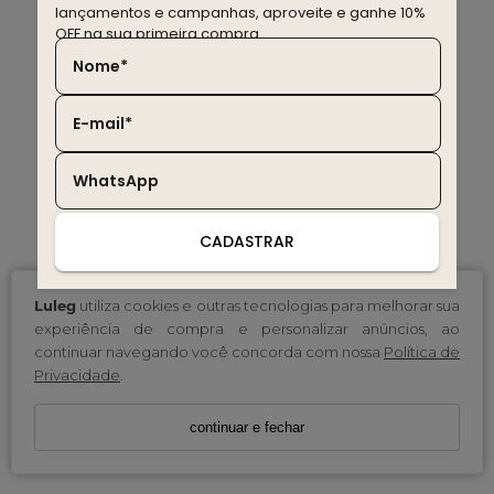
lançamentos e campanhas, aproveite e ganhe 10%
OFF na sua primeira compra.
Nome*
E-mail*
WhatsApp
CADASTRAR
Luleg
utiliza cookies e outras tecnologias para melhorar sua
experiência de compra e personalizar anúncios, ao
continuar navegando você concorda com nossa
Política de
Privacidade
.
continuar e fechar