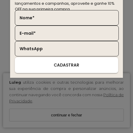
lançamentos e campanhas, aproveite e ganhe 10%
OFF na sua primeira compra.
Nome*
E-mail*
WhatsApp
CADASTRAR
Luleg
utiliza cookies e outras tecnologias para melhorar
sua experiência de compra e personalizar anúncios, ao
continuar navegando você concorda com nossa
Política de
Privacidade
.
continuar e fechar